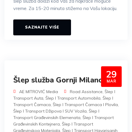
šlep služba dolazi kod Vas za najkraće moguće
vreme. Za 15-20 minuta stižemo na Vašu lokaciju.
SAZNAJTE VIŠE
29
Šlep služba Gornji Milanovac
MAR
AE MITROVIĆ Media
Road Assistance
,
Šlep I
Transport Auta
,
Šlep I Transport Automobila
,
Šlep I
Transport Čamaca
,
Šlep I Transport Čamaca I Plovila
,
Šlep I Transport Džipova I SUV Vozila
,
Šlep I
Transport Građevinskih Elemenata
,
Šlep I Transport
Građevinskih Kontejnera
,
Šlep I Transport
Građevinskog Materijala
,
Šlep I Transport Havarisanih