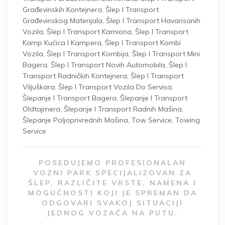
Građevinskih Kontejnera
,
Šlep I Transport
Građevinskog Materijala
,
Šlep I Transport Havarisanih
Vozila
,
Šlep I Transport Kamiona
,
Šlep I Transport
Kamp Kućica I Kampera
,
Šlep I Transport Kombi
Vozila
,
Šlep I Transport Kombija
,
Šlep I Transport Mini
Bagera
,
Šlep I Transport Novih Automobila
,
Šlep I
Transport Radničkih Kontejnera
,
Šlep I Transport
Viljuškara
,
Šlep I Transport Vozila Do Servisa
,
Šlepanje I Transport Bagera
,
Šlepanje I Transport
Oldtajmera
,
Šlepanje I Transport Radnih Mašina
,
Šlepanje Poljoprivrednih Mašina
,
Tow Service
,
Towing
Service
POSEDUJEMO PROFESIONALAN
VOZNI PARK SPECIJALIZOVAN ZA
ŠLEP, RAZLIČITE VRSTE, NAMENA I
MOGUĆNOSTI KOJI JE SPREMAN DA
ODGOVARI SVAKOJ SITUACIJI
JEDNOG VOZAČA NA PUTU.