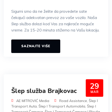
Sigurni smo da ne želite da provedete sate
čekajući adekvatan prevoz za vaše vozilo. Naša
šlep služba dolazi kod Vas za najkraće moguće
vreme. Za 15-20 minuta stižemo na Vašu lokaciju.
SAZNAJTE VIŠE
29
Šlep služba Brajkovac
MAR
AE MITROVIĆ Media
Road Assistance
,
Šlep I
Transport Auta
,
Šlep I Transport Automobila
,
Šlep I
Transport Čamaca
,
Šlep I Transport Čamaca I Plovila
,