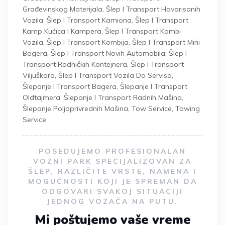
Građevinskog Materijala
,
Šlep I Transport Havarisanih
Vozila
,
Šlep I Transport Kamiona
,
Šlep I Transport
Kamp Kućica I Kampera
,
Šlep I Transport Kombi
Vozila
,
Šlep I Transport Kombija
,
Šlep I Transport Mini
Bagera
,
Šlep I Transport Novih Automobila
,
Šlep I
Transport Radničkih Kontejnera
,
Šlep I Transport
Viljuškara
,
Šlep I Transport Vozila Do Servisa
,
Šlepanje I Transport Bagera
,
Šlepanje I Transport
Oldtajmera
,
Šlepanje I Transport Radnih Mašina
,
Šlepanje Poljoprivrednih Mašina
,
Tow Service
,
Towing
Service
POSEDUJEMO PROFESIONALAN
VOZNI PARK SPECIJALIZOVAN ZA
ŠLEP, RAZLIČITE VRSTE, NAMENA I
MOGUĆNOSTI KOJI JE SPREMAN DA
ODGOVARI SVAKOJ SITUACIJI
JEDNOG VOZAČA NA PUTU.
Mi poštujemo vaše vreme