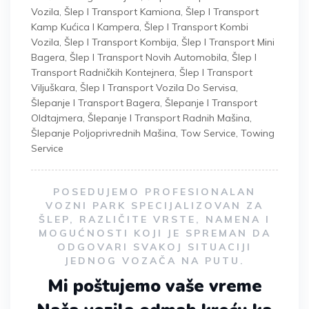
Vozila
,
Šlep I Transport Kamiona
,
Šlep I Transport
Kamp Kućica I Kampera
,
Šlep I Transport Kombi
Vozila
,
Šlep I Transport Kombija
,
Šlep I Transport Mini
Bagera
,
Šlep I Transport Novih Automobila
,
Šlep I
Transport Radničkih Kontejnera
,
Šlep I Transport
Viljuškara
,
Šlep I Transport Vozila Do Servisa
,
Šlepanje I Transport Bagera
,
Šlepanje I Transport
Oldtajmera
,
Šlepanje I Transport Radnih Mašina
,
Šlepanje Poljoprivrednih Mašina
,
Tow Service
,
Towing
Service
POSEDUJEMO PROFESIONALAN
VOZNI PARK SPECIJALIZOVAN ZA
ŠLEP, RAZLIČITE VRSTE, NAMENA I
MOGUĆNOSTI KOJI JE SPREMAN DA
ODGOVARI SVAKOJ SITUACIJI
JEDNOG VOZAČA NA PUTU.
Mi poštujemo vaše vreme