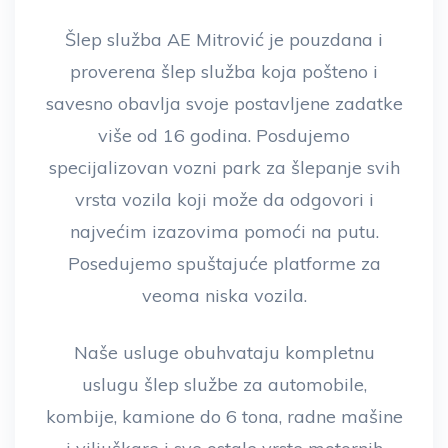
Šlep služba AE Mitrović je pouzdana i
proverena šlep služba koja pošteno i
savesno obavlja svoje postavljene zadatke
više od 16 godina. Posdujemo
specijalizovan vozni park za šlepanje svih
vrsta vozila koji može da odgovori i
najvećim izazovima pomoći na putu.
Posedujemo spuštajuće platforme za
veoma niska vozila.
Naše usluge obuhvataju kompletnu
uslugu šlep službe za automobile,
kombije, kamione do 6 tona, radne mašine