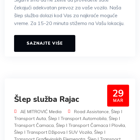
čekajući adekvatan prevoz za vaše vozilo. Naša
šlep služba dolazi kod Vas za najkraće moguće
vreme. Za 15-20 minuta stižemo na Vašu lokaciju.
SAZNAJTE VIŠE
29
Šlep služba Rajac
MAR
AE MITROVIĆ Media
Road Assistance
,
Šlep I
Transport Auta
,
Šlep I Transport Automobila
,
Šlep I
Transport Čamaca
,
Šlep I Transport Čamaca I Plovila
,
Šlep I Transport Džipova I SUV Vozila
,
Šlep I
Transport Građevinskih Elemenata
,
Šlep I Transport