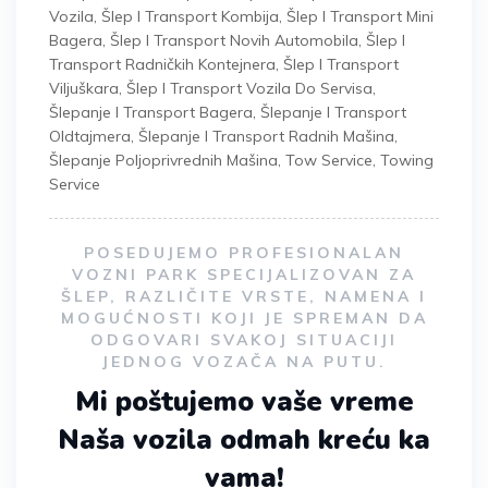
Vozila
,
Šlep I Transport Kombija
,
Šlep I Transport Mini
Bagera
,
Šlep I Transport Novih Automobila
,
Šlep I
Transport Radničkih Kontejnera
,
Šlep I Transport
Viljuškara
,
Šlep I Transport Vozila Do Servisa
,
Šlepanje I Transport Bagera
,
Šlepanje I Transport
Oldtajmera
,
Šlepanje I Transport Radnih Mašina
,
Šlepanje Poljoprivrednih Mašina
,
Tow Service
,
Towing
Service
POSEDUJEMO PROFESIONALAN
VOZNI PARK SPECIJALIZOVAN ZA
ŠLEP, RAZLIČITE VRSTE, NAMENA I
MOGUĆNOSTI KOJI JE SPREMAN DA
ODGOVARI SVAKOJ SITUACIJI
JEDNOG VOZAČA NA PUTU.
Mi poštujemo vaše vreme
Naša vozila odmah kreću ka
vama!