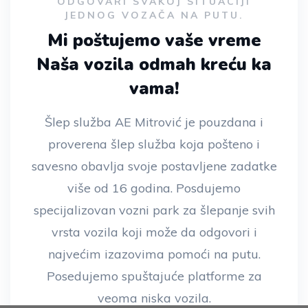
ODGOVARI SVAKOJ SITUACIJI
JEDNOG VOZAČA NA PUTU.
Mi poštujemo vaše vreme
Naša vozila odmah kreću ka
vama!
Šlep služba AE Mitrović je pouzdana i
proverena šlep služba koja pošteno i
savesno obavlja svoje postavljene zadatke
više od 16 godina. Posdujemo
specijalizovan vozni park za šlepanje svih
vrsta vozila koji može da odgovori i
najvećim izazovima pomoći na putu.
Posedujemo spuštajuće platforme za
veoma niska vozila.