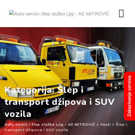
Skip
to
content
Zakazivanje servisa
Kategorija: Šlep i
transport džipova i SUV
vozila
Auto servis i šlep služba Ljig - AE MITROVIĆ
>
Vesti
>
Šlep i
transport džipova i SUV vozila