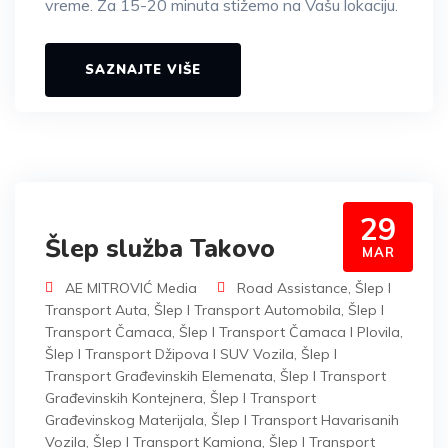
vreme. Za 15-20 minuta stižemo na Vašu lokaciju.
SAZNAJTE VIŠE
29
Šlep služba Takovo
MAR
AE MITROVIĆ Media
Road Assistance
,
Šlep I
Transport Auta
,
Šlep I Transport Automobila
,
Šlep I
Transport Čamaca
,
Šlep I Transport Čamaca I Plovila
,
Šlep I Transport Džipova I SUV Vozila
,
Šlep I
Transport Građevinskih Elemenata
,
Šlep I Transport
Građevinskih Kontejnera
,
Šlep I Transport
Građevinskog Materijala
,
Šlep I Transport Havarisanih
Vozila
,
Šlep I Transport Kamiona
,
Šlep I Transport