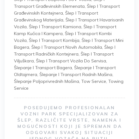
Transport Građevinskih Elemenata
,
Šlep I Transport
Građevinskih Kontejnera
,
Šlep I Transport
Građevinskog Materijala
,
Šlep I Transport Havarisanih
Vozila
,
Šlep I Transport Kamiona
,
Šlep I Transport
Kamp Kućica I Kampera
,
Šlep I Transport Kombi
Vozila
,
Šlep I Transport Kombija
,
Šlep I Transport Mini
Bagera
,
Šlep I Transport Novih Automobila
,
Šlep I
Transport Radničkih Kontejnera
,
Šlep I Transport
Viljuškara
,
Šlep I Transport Vozila Do Servisa
,
Šlepanje I Transport Bagera
,
Šlepanje I Transport
Oldtajmera
,
Šlepanje I Transport Radnih Mašina
,
Šlepanje Poljoprivrednih Mašina
,
Tow Service
,
Towing
Service
POSEDUJEMO PROFESIONALAN
VOZNI PARK SPECIJALIZOVAN ZA
ŠLEP, RAZLIČITE VRSTE, NAMENA I
MOGUĆNOSTI KOJI JE SPREMAN DA
ODGOVARI SVAKOJ SITUACIJI
JEDNOG VOZAČA NA PUTU.