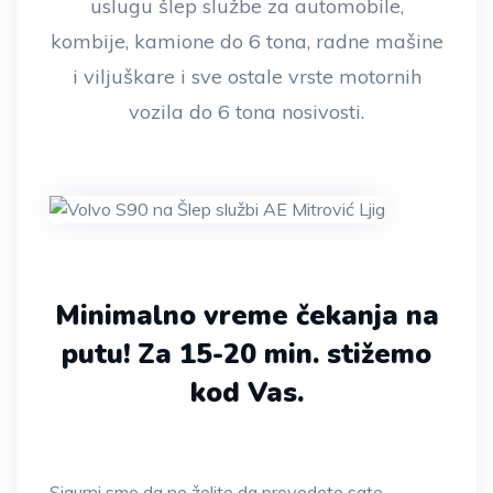
uslugu šlep službe za automobile,
kombije, kamione do 6 tona, radne mašine
i viljuškare i sve ostale vrste motornih
vozila do 6 tona nosivosti.
Minimalno vreme čekanja na
putu!
Za 15-20 min. stižemo
kod Vas.
Sigurni smo da ne želite da provedete sate