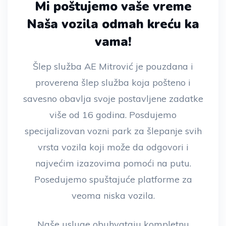
Mi poštujemo vaše vreme
Naša vozila odmah kreću ka
vama!
Šlep služba AE Mitrović je pouzdana i
proverena šlep služba koja pošteno i
savesno obavlja svoje postavljene zadatke
više od 16 godina. Posdujemo
specijalizovan vozni park za šlepanje svih
vrsta vozila koji može da odgovori i
najvećim izazovima pomoći na putu.
Posedujemo spuštajuće platforme za
veoma niska vozila.
Naše usluge obuhvataju kompletnu