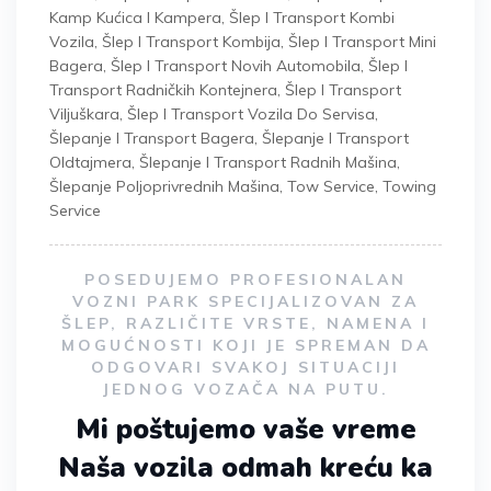
Kamp Kućica I Kampera
,
Šlep I Transport Kombi
Vozila
,
Šlep I Transport Kombija
,
Šlep I Transport Mini
Bagera
,
Šlep I Transport Novih Automobila
,
Šlep I
Transport Radničkih Kontejnera
,
Šlep I Transport
Viljuškara
,
Šlep I Transport Vozila Do Servisa
,
Šlepanje I Transport Bagera
,
Šlepanje I Transport
Oldtajmera
,
Šlepanje I Transport Radnih Mašina
,
Šlepanje Poljoprivrednih Mašina
,
Tow Service
,
Towing
Service
POSEDUJEMO PROFESIONALAN
VOZNI PARK SPECIJALIZOVAN ZA
ŠLEP, RAZLIČITE VRSTE, NAMENA I
MOGUĆNOSTI KOJI JE SPREMAN DA
ODGOVARI SVAKOJ SITUACIJI
JEDNOG VOZAČA NA PUTU.
Mi poštujemo vaše vreme
Naša vozila odmah kreću ka