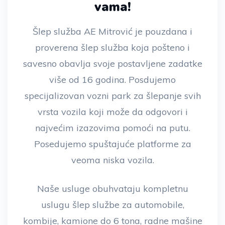
vama!
Šlep služba AE Mitrović je pouzdana i
proverena šlep služba koja pošteno i
savesno obavlja svoje postavljene zadatke
više od 16 godina. Posdujemo
specijalizovan vozni park za šlepanje svih
vrsta vozila koji može da odgovori i
najvećim izazovima pomoći na putu.
Posedujemo spuštajuće platforme za
veoma niska vozila.
Naše usluge obuhvataju kompletnu
uslugu šlep službe za automobile,
kombije, kamione do 6 tona, radne mašine