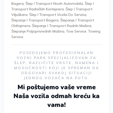
Bagera
,
Šlep I Transport Novih Automobila
,
Šlep I
Transport Radničkih Kontejnera
,
Šlep I Transport
Viljuškara
,
Šlep I Transport Vozila Do Servisa
,
Šlepanje I Transport Bagera
,
Šlepanje I Transport
Oldtajmera
,
Šlepanje I Transport Radnih Mašina
,
Šlepanje Poljoprivrednih Mašina
,
Tow Service
,
Towing
Service
POSEDUJEMO PROFESIONALAN
VOZNI PARK SPECIJALIZOVAN ZA
ŠLEP, RAZLIČITE VRSTE, NAMENA I
MOGUĆNOSTI KOJI JE SPREMAN DA
ODGOVARI SVAKOJ SITUACIJI
JEDNOG VOZAČA NA PUTU.
Mi poštujemo vaše vreme
Naša vozila odmah kreću ka
vama!