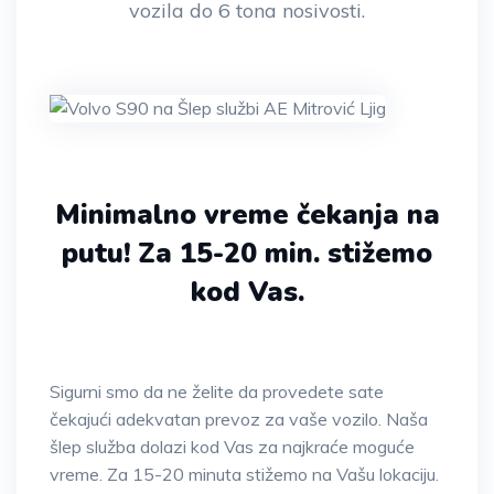
vozila do 6 tona nosivosti.
Minimalno vreme čekanja na
putu!
Za 15-20 min. stižemo
kod Vas.
Sigurni smo da ne želite da provedete sate
čekajući adekvatan prevoz za vaše vozilo. Naša
šlep služba dolazi kod Vas za najkraće moguće
vreme. Za 15-20 minuta stižemo na Vašu lokaciju.