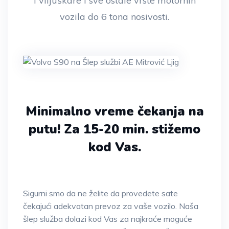
i viljuškare i sve ostale vrste motornih
vozila do 6 tona nosivosti.
Minimalno vreme čekanja na
putu!
Za 15-20 min. stižemo
kod Vas.
Sigurni smo da ne želite da provedete sate
čekajući adekvatan prevoz za vaše vozilo. Naša
šlep služba dolazi kod Vas za najkraće moguće