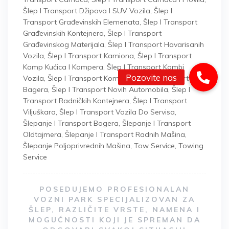
Šlep I Transport Džipova I SUV Vozila
,
Šlep I
Transport Građevinskih Elemenata
,
Šlep I Transport
Građevinskih Kontejnera
,
Šlep I Transport
Građevinskog Materijala
,
Šlep I Transport Havarisanih
Vozila
,
Šlep I Transport Kamiona
,
Šlep I Transport
Kamp Kućica I Kampera
,
Šlep I Transport Kombi
Vozila
,
Šlep I Transport Kombija
,
Šlep I Transport Mini
Bagera
,
Šlep I Transport Novih Automobila
,
Šlep I
Transport Radničkih Kontejnera
,
Šlep I Transport
Viljuškara
,
Šlep I Transport Vozila Do Servisa
,
Šlepanje I Transport Bagera
,
Šlepanje I Transport
Oldtajmera
,
Šlepanje I Transport Radnih Mašina
,
Šlepanje Poljoprivrednih Mašina
,
Tow Service
,
Towing
Service
POSEDUJEMO PROFESIONALAN
VOZNI PARK SPECIJALIZOVAN ZA
ŠLEP, RAZLIČITE VRSTE, NAMENA I
MOGUĆNOSTI KOJI JE SPREMAN DA