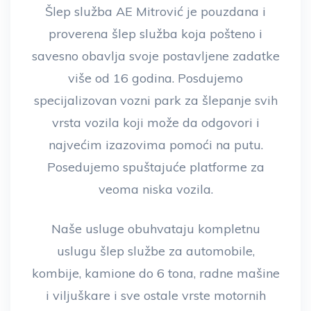
Šlep služba AE Mitrović je pouzdana i
proverena šlep služba koja pošteno i
savesno obavlja svoje postavljene zadatke
više od 16 godina. Posdujemo
specijalizovan vozni park za šlepanje svih
vrsta vozila koji može da odgovori i
najvećim izazovima pomoći na putu.
Posedujemo spuštajuće platforme za
veoma niska vozila.
Naše usluge obuhvataju kompletnu
uslugu šlep službe za automobile,
kombije, kamione do 6 tona, radne mašine
i viljuškare i sve ostale vrste motornih