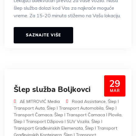
čekajući adekvatan prevoz za vaše vozilo. Naša
šlep služba dolazi kod Vas za najkraće moguće
vreme. Za 15-20 minuta stižemo na Vašu lokaciju.
SAZNAJTE VIŠE
29
Šlep služba Boljkovci
MAR
AE MITROVIĆ Media
Road Assistance
,
Šlep I
Transport Auta
,
Šlep I Transport Automobila
,
Šlep I
Transport Čamaca
,
Šlep I Transport Čamaca I Plovila
,
Šlep I Transport Džipova I SUV Vozila
,
Šlep I
Transport Građevinskih Elemenata
,
Šlep I Transport
Građevinskih Kontejnera
,
Šlep I Transport