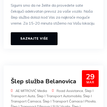
Sigurni smo da ne želite da provedete sate
čekajući adekvatan prevoz za vaše vozilo. Naša
šlep služba dolazi kod Vas za najkraće moguće
vreme. Za 15-20 minuta stižemo na Vašu lokaciju.
SAZNAJTE VIŠE
29
Šlep služba Belanovica
MAR
AE MITROVIĆ Media
Road Assistance
,
Šlep I
Transport Auta
,
Šlep I Transport Automobila
,
Šlep I
Transport Čamaca
,
Šlep I Transport Čamaca I Plovila
,
Šlep I Transport Džipova I SUV Vozila
,
Šlep I