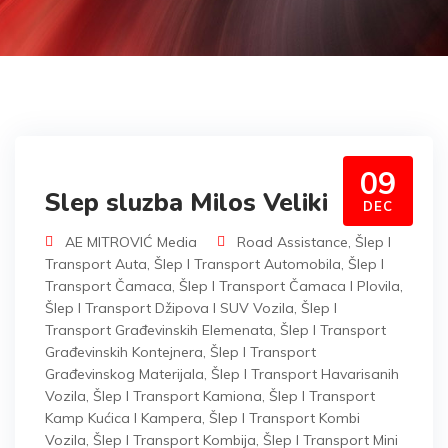
09
Slep sluzba Milos Veliki
DEC
AE MITROVIĆ Media
Road Assistance
,
Šlep I
Transport Auta
,
Šlep I Transport Automobila
,
Šlep I
Transport Čamaca
,
Šlep I Transport Čamaca I Plovila
,
Šlep I Transport Džipova I SUV Vozila
,
Šlep I
Transport Građevinskih Elemenata
,
Šlep I Transport
Građevinskih Kontejnera
,
Šlep I Transport
Građevinskog Materijala
,
Šlep I Transport Havarisanih
Vozila
,
Šlep I Transport Kamiona
,
Šlep I Transport
Kamp Kućica I Kampera
,
Šlep I Transport Kombi
Vozila
,
Šlep I Transport Kombija
,
Šlep I Transport Mini