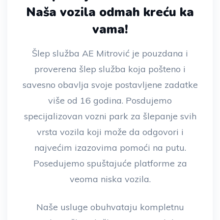
Naša vozila odmah kreću ka
vama!
Šlep služba AE Mitrović je pouzdana i
proverena šlep služba koja pošteno i
savesno obavlja svoje postavljene zadatke
više od 16 godina. Posdujemo
specijalizovan vozni park za šlepanje svih
vrsta vozila koji može da odgovori i
najvećim izazovima pomoći na putu.
Posedujemo spuštajuće platforme za
veoma niska vozila.
Naše usluge obuhvataju kompletnu