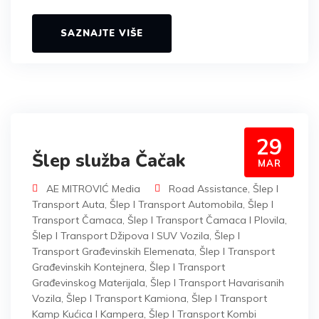
SAZNAJTE VIŠE
29
Šlep služba Čačak
MAR
AE MITROVIĆ Media
Road Assistance
,
Šlep I
Transport Auta
,
Šlep I Transport Automobila
,
Šlep I
Transport Čamaca
,
Šlep I Transport Čamaca I Plovila
,
Šlep I Transport Džipova I SUV Vozila
,
Šlep I
Transport Građevinskih Elemenata
,
Šlep I Transport
Građevinskih Kontejnera
,
Šlep I Transport
Građevinskog Materijala
,
Šlep I Transport Havarisanih
Vozila
,
Šlep I Transport Kamiona
,
Šlep I Transport
Kamp Kućica I Kampera
,
Šlep I Transport Kombi