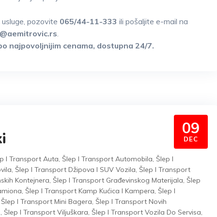
p usluge, pozovite
065/44-11-333
ili pošaljite e-mail na
o@aemitrovic.rs
.
g po najpovoljnijim cenama, dostupna 24/7.
09
i
DEC
p I Transport Auta
,
Šlep I Transport Automobila
,
Šlep I
vila
,
Šlep I Transport Džipova I SUV Vozila
,
Šlep I Transport
nskih Kontejnera
,
Šlep I Transport Građevinskog Materijala
,
Šlep
Kamiona
,
Šlep I Transport Kamp Kućica I Kampera
,
Šlep I
,
Šlep I Transport Mini Bagera
,
Šlep I Transport Novih
a
,
Šlep I Transport Viljuškara
,
Šlep I Transport Vozila Do Servisa
,