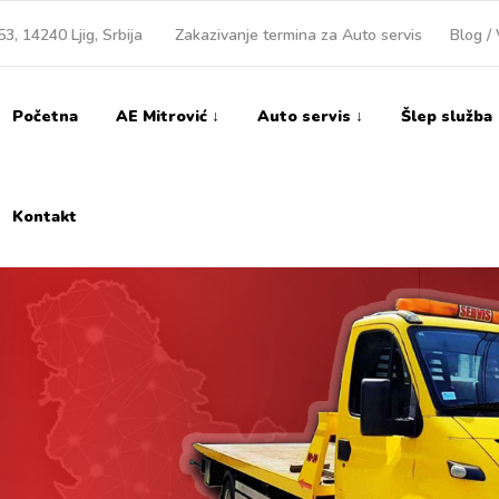
3, 14240 Ljig, Srbija
Zakazivanje termina za Auto servis
Blog / 
Početna
AE Mitrović ↓
Auto servis ↓
Šlep služba
Kontakt