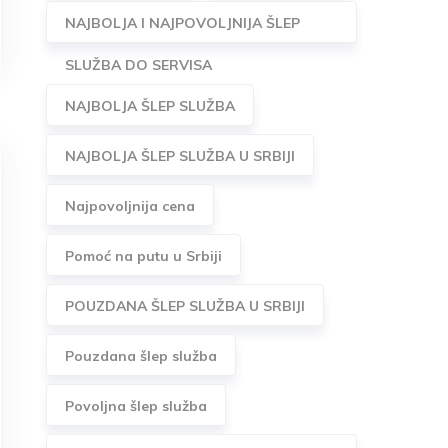
NAJBOLJA I NAJPOVOLJNIJA ŠLEP
SLUŽBA DO SERVISA
NAJBOLJA ŠLEP SLUŽBA
NAJBOLJA ŠLEP SLUŽBA U SRBIJI
Najpovoljnija cena
Pomoć na putu u Srbiji
POUZDANA ŠLEP SLUŽBA U SRBIJI
Pouzdana šlep služba
Povoljna šlep služba