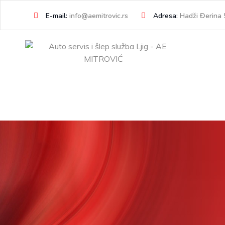
Skip
E-mail:
info@aemitrovic.rs
Adresa:
Hadži Đerina 5
to
content