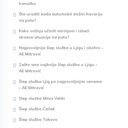
trenutku
Šta uraditi kada automobil doživi havariju
na putu?
Kako vožnju učiniti mirnijom i izbeći
stresne situacije na putu?
Najpovoljnija šlep služba u Ljigu i okolini –
AE Mitrović
Zašto smo najbolja šlep služba u Ljigu –
AE Mitrović
Šlep služba Ljig po najpovoljnijim cenama
– AE Mitrović
Slep sluzba Milos Veliki
Šlep služba Čačak
Šlep služba Takovo