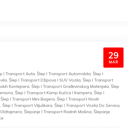
29
MAR
p I Transport Auta
,
Šlep I Transport Automobila
,
Šlep I
vila
,
Šlep I Transport Džipova I SUV Vozila
,
Šlep I Transport
nskih Kontejnera
,
Šlep I Transport Građevinskog Materijala
,
Šlep
Kamiona
,
Šlep I Transport Kamp Kućica I Kampera
,
Šlep I
,
Šlep I Transport Mini Bagera
,
Šlep I Transport Novih
a
,
Šlep I Transport Viljuškara
,
Šlep I Transport Vozila Do Servisa
,
t Oldtajmera
,
Šlepanje I Transport Radnih Mašina
,
Šlepanje
ce