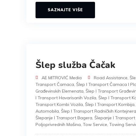
SAZNAJTE VIŠE
Šlep služba Čačak
AE MITROVIĆ Media
Road Assistance
,
Šle
Transport Čamaca
,
Šlep I Transport Čamaca I Plo
Građevinskih Elemenata
,
Šlep I Transport Građevi
I Transport Havarisanih Vozila
,
Šlep I Transport 
Transport Kombi Vozila
,
Šlep I Transport Kombija
Automobila
,
Šlep I Transport Radničkih Kontejner
Šlepanje I Transport Bagera
,
Šlepanje I Transpor
Poljoprivrednih Mašina
,
Tow Service
,
Towing Servi