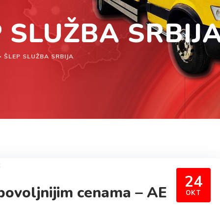
P SLUŽBA SRBIJ
>
ŠLEP SLUŽBA SRBIJA
24
jpovoljnijim cenama – AE
OKT