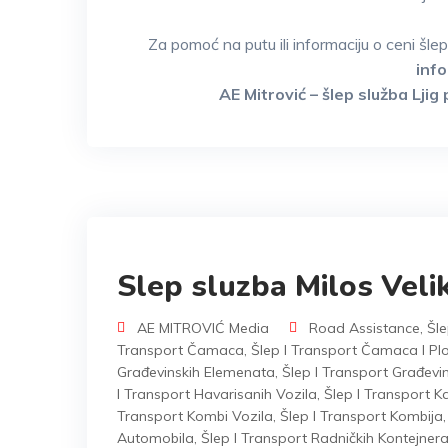
Za pomoć na putu ili informaciju o ceni šle
inf
AE Mitrović – šlep služba Lji
Slep sluzba Milos Velik
AE MITROVIĆ Media
Road Assistance
,
Šle
Transport Čamaca
,
Šlep I Transport Čamaca I Plo
Građevinskih Elemenata
,
Šlep I Transport Građevi
I Transport Havarisanih Vozila
,
Šlep I Transport 
Transport Kombi Vozila
,
Šlep I Transport Kombija
Automobila
,
Šlep I Transport Radničkih Kontejner