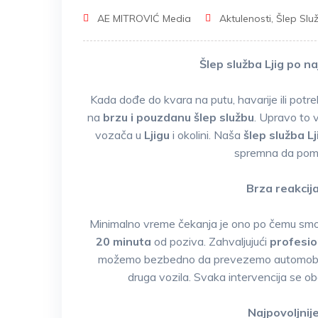
AE MITROVIĆ Media
Aktulenosti
,
Šlep Služ
Šlep služba Ljig po n
Kada dođe do kvara na putu, havarije ili pot
na
brzu i pouzdanu šlep službu
. Upravo to 
vozača u
Ljigu
i okolini. Naša
šlep služba Lj
spremna da pomo
Brza reakcij
Minimalno vreme čekanja je ono po čemu smo p
20 minuta
od poziva. Zahvaljujući
profesi
možemo bezbedno da prevezemo automobile, 
druga vozila. Svaka intervencija se oba
Najpovoljnije