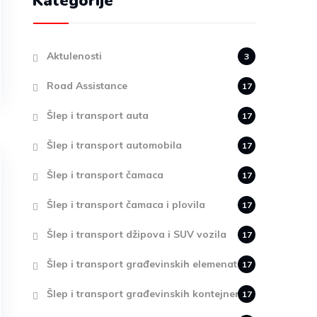
Kategorije
Aktulenosti
3
Road Assistance
17
Šlep i transport auta
17
Šlep i transport automobila
17
Šlep i transport čamaca
17
Šlep i transport čamaca i plovila
17
Šlep i transport džipova i SUV vozila
17
Šlep i transport građevinskih elemenata
17
Šlep i transport građevinskih kontejnera
17