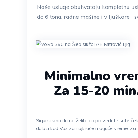
Naše usluge obuhvataju kompletnu usl
do 6 tona, radne mašine i viljuškare i s
Minimalno vre
Za 15-20 min
Sigurni smo da ne želite da provedete sate če
dolazi kod Vas za najkraće moguće vreme. Za 