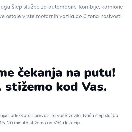
ugu šlep službe za automobile, kombije, kamione
ve ostale vrste motornih vozila do 6 tona nosivosti.
me čekanja na putu!
. stižemo kod Vas.
kajući adekvatan prevoz za vaše vozilo. Naša šlep služba
15-20 minuta stižemo na Vašu lokaciju.