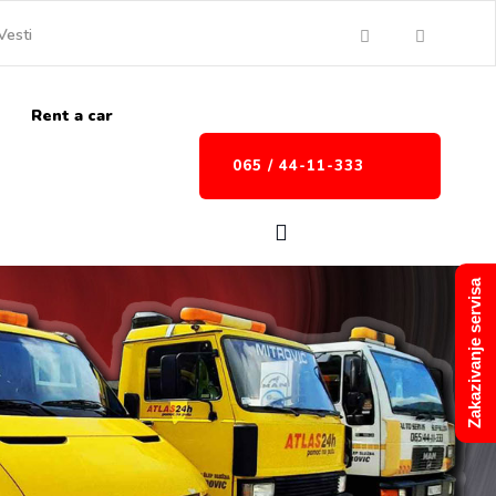
Vesti
Rent a car
065 / 44-11-333
Zakazivanje servisa