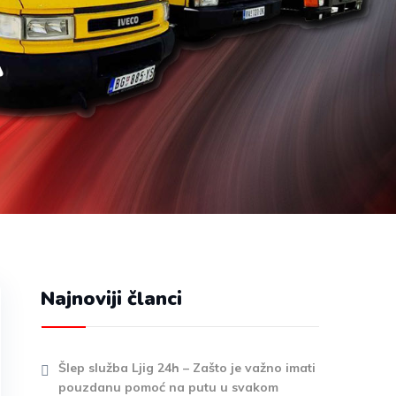
A
Najnoviji članci
Šlep služba Ljig 24h – Zašto je važno imati
pouzdanu pomoć na putu u svakom