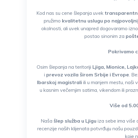
Kod nas su cene šlepanja uvek
transparentne
pružimo
kvalitetnu uslugu po najpovoljnij
okolnosti, ali uvek unapred dogovaramo izno
postao sinonim za
pošte
Pokrivamo ce
Osim šlepanja na teritoriji
Ljiga, Mionice, Laj
i
prevoz vozila širom Srbije i Evrope
. Be
Ibarskoj magistrali
ili u manjem mestu, naši 
u kasnim večernjim satima, vikendom ili prazn
Više od 5.0
Naša
šlep služba u Ljigu
iza sebe ima više 
recenzije naših klijenata potvrđuju našu pouzdan
koje n