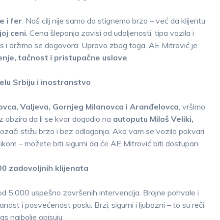
 i fer
. Naš cilj nije samo da stignemo brzo – već da klijentu
oj ceni
. Cena šlepanja zavisi od udaljenosti, tipa vozila i
s i držimo se dogovora. Upravo zbog toga, AE Mitrović je
nje, tačnost i pristupačne uslove
.
lu Srbiju i inostranstvo
kovca, Valjeva, Gornjeg Milanovca i Aranđelovca
, vršimo
z obzira da li se kvar dogodio na
autoputu Miloš Veliki,
vozači stižu brzo i bez odlaganja. Ako vam se vozilo pokvari
ikom – možete biti sigurni da će AE Mitrović biti dostupan.
00 zadovoljnih klijenata
od 5.000 uspešno završenih intervencija. Brojne pohvale i
ost i posvećenost poslu. Brzi, sigurni i ljubazni – to su reči
as najbolje opisuju.