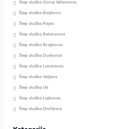
Šlep služba Gornji Milanovac
Šlep služba Boljkovci
Šlep služba Rajac
Šlep služba Belanovica
Šlep služba Brajkovac
Šlep služba Dudovica
Šlep služba Lazarevac
Šlep služba Valjevo
Šlep služba Ub
Šlep služba Lajkovac
Šlep služba Divčibare