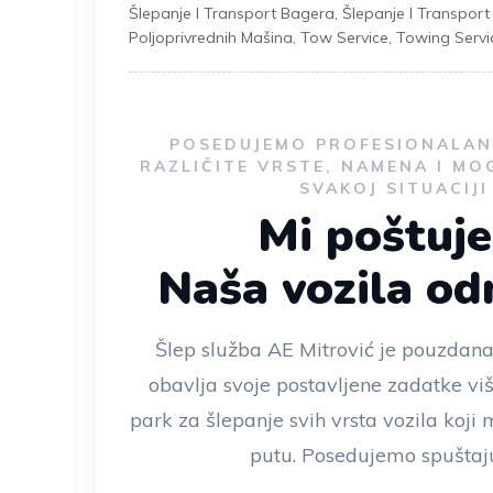
Šlepanje I Transport Bagera
,
Šlepanje I Transpor
Poljoprivrednih Mašina
,
Tow Service
,
Towing Servi
POSEDUJEMO PROFESIONALAN 
RAZLIČITE VRSTE, NAMENA I MO
SVAKOJ SITUACIJ
Mi poštuj
Naša vozila o
Šlep služba AE Mitrović je pouzdana
obavlja svoje postavljene zadatke vi
park za šlepanje svih vrsta vozila koj
putu. Posedujemo spuštaju