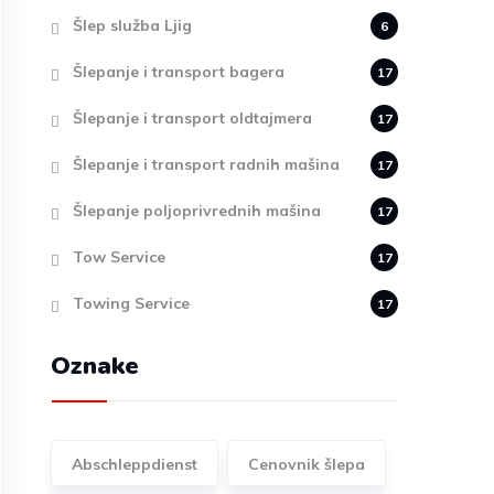
Šlep služba Ljig
6
Šlepanje i transport bagera
17
Šlepanje i transport oldtajmera
17
Šlepanje i transport radnih mašina
17
Šlepanje poljoprivrednih mašina
17
Tow Service
17
Towing Service
17
Oznake
Abschleppdienst
Cenovnik šlepa