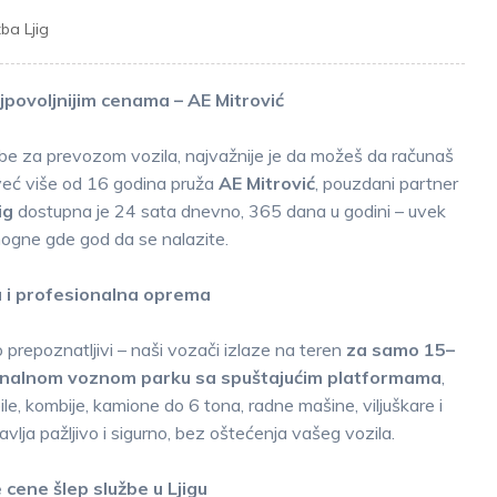
ba Ljig
ajpovoljnijim cenama – AE Mitrović
rebe za prevozom vozila, najvažnije je da možeš da računaš
već više od 16 godina pruža
AE Mitrović
, pouzdani partner
ig
dostupna je 24 sata dnevno, 365 dana u godini – uvek
gne gde god da se nalazite.
a i profesionalna oprema
repoznatljivi – naši vozači izlaze na teren
za samo 15–
onalnom voznom parku sa spuštajućim platformama
,
kombije, kamione do 6 tona, radne mašine, viljuškare i
vlja pažljivo i sigurno, bez oštećenja vašeg vozila.
 cene šlep službe u Ljigu