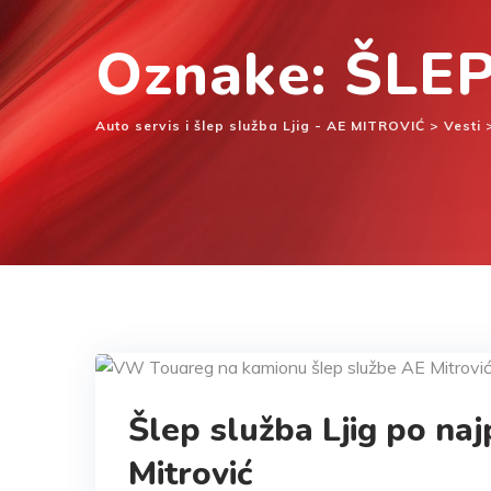
Oznake: ŠLE
Auto servis i šlep služba Ljig - AE MITROVIĆ
>
Vesti
Šlep služba Ljig po na
Mitrović