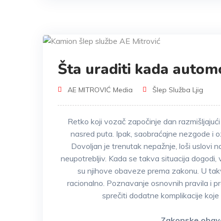
Šta uraditi kada automo
AE MITROVIĆ Media
Šlep Služba Ljig
Retko koji vozač započinje dan razmišljaju
nasred puta. Ipak, saobraćajne nezgode i o
Dovoljan je trenutak nepažnje, loši uslovi 
neupotrebljiv. Kada se takva situacija dogodi, 
su njihove obaveze prema zakonu. U takvi
racionalno. Poznavanje osnovnih pravila i p
sprečiti dodatne komplikacije koje
Zakonske obave