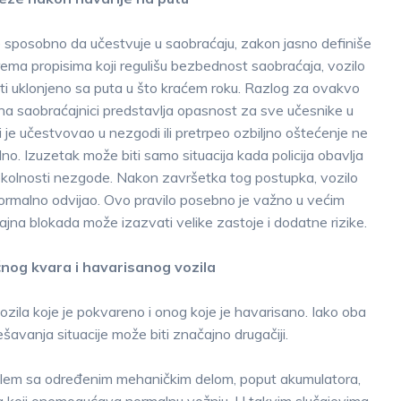
ije sposobno da učestvuje u saobraćaju, zakon jasno definiše
ema propisima koji regulišu bezbednost saobraćaja, vozilo
iti uklonjeno sa puta u što kraćem roku. Razlog za ovakvo
 na saobraćajnici predstavlja opasnost za sve učesnike u
i je učestvovao u nezgodi ili pretrpeo ozbiljno oštećenje ne
o. Izuzetak može biti samo situacija kada policija obavlja
 okolnosti nezgode. Nakon završetka tog postupka, vozilo
normalno odvijao. Ovo pravilo posebno je važno u većim
rajna blokada može izazvati velike zastoje i dodatne rizike.
nog kvara i havarisanog vozila
zila koje je pokvareno i onog koje je havarisano. Iako oba
šavanja situacije može biti značajno drugačiji.
blem sa određenim mehaničkim delom, poput akumulatora,