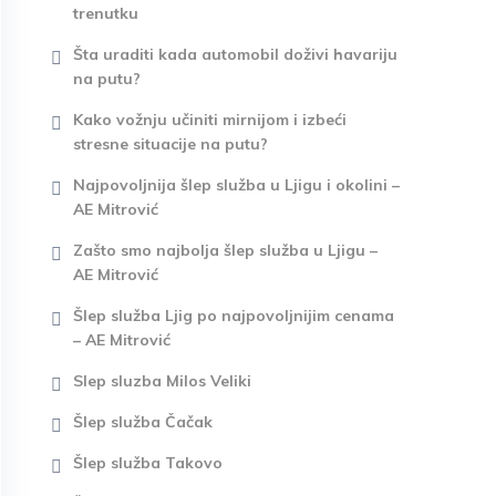
trenutku
Šta uraditi kada automobil doživi havariju
na putu?
Kako vožnju učiniti mirnijom i izbeći
stresne situacije na putu?
Najpovoljnija šlep služba u Ljigu i okolini –
AE Mitrović
Zašto smo najbolja šlep služba u Ljigu –
AE Mitrović
Šlep služba Ljig po najpovoljnijim cenama
– AE Mitrović
Slep sluzba Milos Veliki
Šlep služba Čačak
Šlep služba Takovo