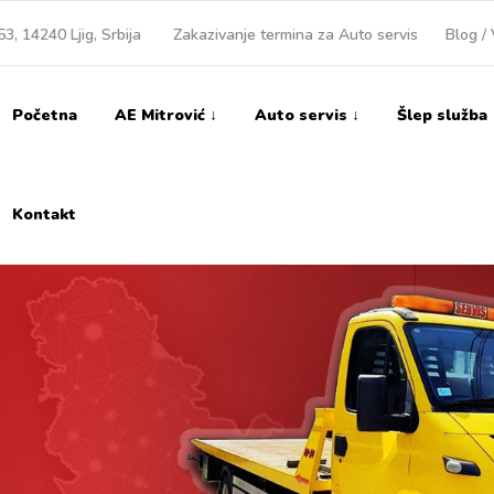
3, 14240 Ljig, Srbija
Zakazivanje termina za Auto servis
Blog / 
Početna
AE Mitrović ↓
Auto servis ↓
Šlep služba
Kontakt