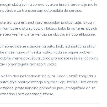
a. U mnogim slučajevima upravo ovakva brza intervencija može
z potrebe za transportom automobila do servisa.
te transparentnost i profesionalan pristup radu. Iskusni
nformacije o stanju vozila i lokaciji kako bi na teren poslali
e štedi vreme, a intervencija se obavlja mnogo efikasnije.
 nepredviđene situacije na putu. Ipak, jednostavna stvar
e može napraviti veliku razliku kada se pojavi problem.
li gubite vreme pokušavajući da pronađete rešenje, dovoljno
ziv i organizujete transport vozila.
ja važan deo bezbednosti na putu. Kada vozači znaju da u
utovanje postaje mnogo sigurnije i opuštenije. Bez obzira
jnija nezgoda, profesionalna pomoć na putu omogućava da se
 bezbedno i bez dodatnog stresa.