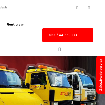
Vesti
Rent a car
065 / 44-11-333
Zakazivanje servisa