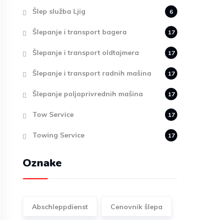
Šlep služba Ljig
6
Šlepanje i transport bagera
17
Šlepanje i transport oldtajmera
17
Šlepanje i transport radnih mašina
17
Šlepanje poljoprivrednih mašina
17
Tow Service
17
Towing Service
17
Oznake
Abschleppdienst
Cenovnik šlepa