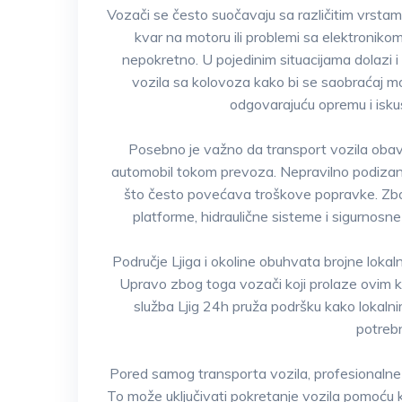
Vozači se često suočavaju sa različitim vrsta
kvar na motoru ili problemi sa elektroniko
nepokretno. U pojedinim situacijama dolazi 
vozila sa kolovoza kako bi se saobraćaj m
odgovarajuću opremu i isku
Posebno je važno da transport vozila obavl
automobil tokom prevoza. Nepravilno podizanj
što često povećava troškove popravke. Zbog
platforme, hidraulične sisteme i sigurnosn
Područje Ljiga i okoline obuhvata brojne lokaln
Upravo zbog toga vozači koji prolaze ovim 
služba Ljig 24h pruža podršku kako lokalnim
potrebn
Pored samog transporta vozila, profesionalne 
To može uključivati pokretanje vozila pomoću