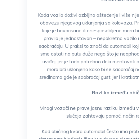
Kada vozilo doživi ozbiljno oštećenje i više n
obavezu njegovog uklanjanja sa kolovoza. Pr
koje je havarisano ili onesposobljeno mora b
pravilo je jednostavan – nepokretno vozilo
saobraćaju. U praksi to znači da automobil koj
sme ostati na putu duže nego što je neophodn
uviđaj, jer je tada potrebno dokumentovati
mora biti uklonjeno kako bi se saobraćaj 
sredinama gde je saobraćaj gust, jer i kratkot
Razlika između obič
Mnogi vozači ne prave jasnu razliku između vo
slučaja zahtevaju pomoć, način re
Kod običnog kvara automobil često ima pro