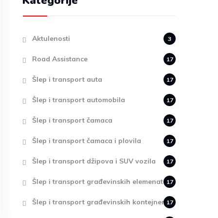
Kategorije
Aktulenosti
3
Road Assistance
17
Šlep i transport auta
17
Šlep i transport automobila
17
Šlep i transport čamaca
17
Šlep i transport čamaca i plovila
17
Šlep i transport džipova i SUV vozila
17
Šlep i transport građevinskih elemenata
17
Šlep i transport građevinskih kontejnera
17