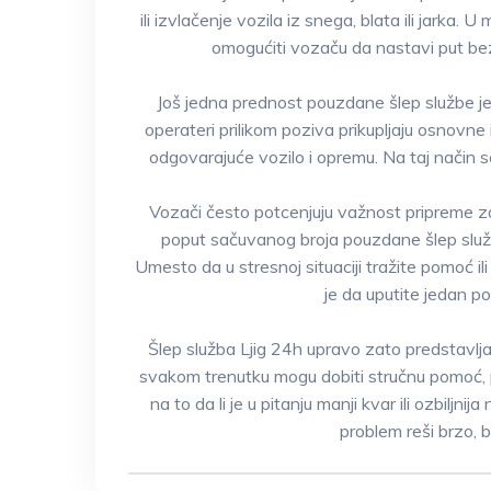
ili izvlačenje vozila iz snega, blata ili jark
omogućiti vozaču da nastavi put be
Još jedna prednost pouzdane šlep službe jes
operateri prilikom poziva prikupljaju osnovne i
odgovarajuće vozilo i opremu. Na taj način s
Vozači često potcenjuju važnost pripreme za
poput sačuvanog broja pouzdane šlep služb
Umesto da u stresnoj situaciji tražite pomoć i
je da uputite jedan po
Šlep služba Ljig 24h upravo zato predstavl
svakom trenutku mogu dobiti stručnu pomoć, p
na to da li je u pitanju manji kvar ili ozbil
problem reši brzo,