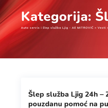
Kategorija: Š
Auto servis i šlep služba Ljig - AE MITROVIĆ
>
Vesti
Šlep služba Ljig 24h – 
pouzdanu pomoć na pu