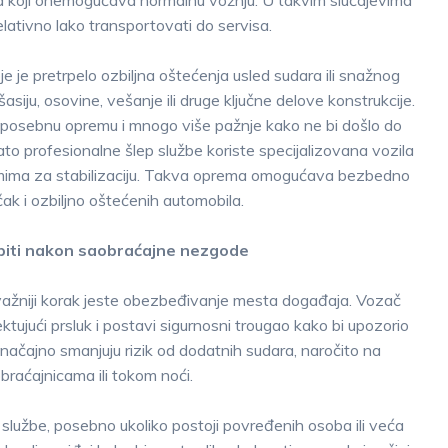
a koji onemogućava normalnu vožnju. U takvim slučajevima
lativno lako transportovati do servisa.
e je pretrpelo ozbiljna oštećenja usled sudara ili snažnog
iju, osovine, vešanje ili druge ključne delove konstrukcije.
posebnu opremu i mnogo više pažnje kako ne bi došlo do
o profesionalne šlep službe koriste specijalizovana vozila
emima za stabilizaciju. Takva oprema omogućava bezbedno
čak i ozbiljno oštećenih automobila.
piti nakon saobraćajne nezgode
ajvažniji korak jeste obezbeđivanje mesta događaja. Vozač
ektujući prsluk i postavi sigurnosni trougao kako bi upozorio
načajno smanjuju rizik od dodatnih sudara, naročito na
raćajnicama ili tokom noći.
službe, posebno ukoliko postoji povređenih osoba ili veća