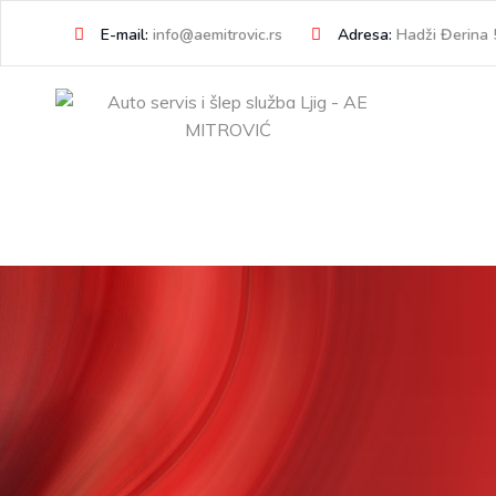
Skip
E-mail:
info@aemitrovic.rs
Adresa:
Hadži Đerina 5
to
content