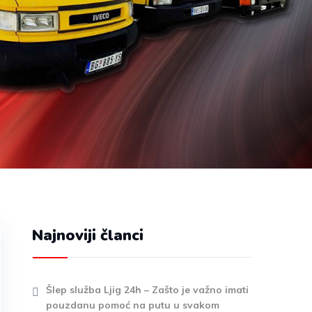
Najnoviji članci
Šlep služba Ljig 24h – Zašto je važno imati
pouzdanu pomoć na putu u svakom