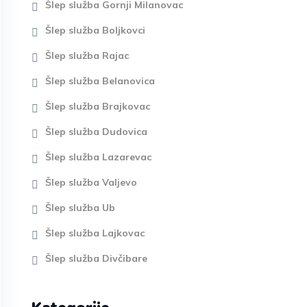
Šlep služba Gornji Milanovac
Šlep služba Boljkovci
Šlep služba Rajac
Šlep služba Belanovica
Šlep služba Brajkovac
Šlep služba Dudovica
Šlep služba Lazarevac
Šlep služba Valjevo
Šlep služba Ub
Šlep služba Lajkovac
Šlep služba Divčibare