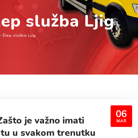
lep služba Ljig
>
Šlep služba Ljig
06
Zašto je važno imati
MAR
tu u svakom trenutku