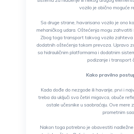
sistema za hlađenje ili nekog drugog element
vozilo je obično moguće re
Sa druge strane, havarisano vozilo je ono koj
mehaničkog udara. Oštećenja mogu zahvatiti šas
Zbog toga transport takvog vozila zahteva 
dodatnih oštećenja tokom prevoza. Upravo zat
sa hidrauličnim platformama i dodatnim sist
podizanje i transport 
Kako pravilno postu
Kada dođe do nezgode ili havarije, prvi i n
treba da uključi sva četiri migavca, obuče refl
ostale učesnike u saobraćaju. Ove mere z
prometnim saob
Nakon toga potrebno je obavestiti nadležne 