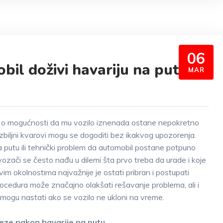
06
bil doživi havariju na putu?
MAR
ći o mogućnosti da mu vozilo iznenada ostane nepokretno
zbiljni kvarovi mogu se dogoditi bez ikakvog upozorenja.
na putu ili tehnički problem da automobil postane potpuno
vozači se često nađu u dilemi šta prvo treba da urade i koje
m okolnostima najvažnije je ostati pribran i postupati
rocedura može značajno olakšati rešavanje problema, ali i
 mogu nastati ako se vozilo ne ukloni na vreme.
ze nakon havarije na putu