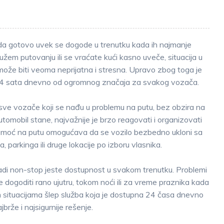
da gotovo uvek se dogode u trenutku kada ih najmanje
užem putovanju ili se vraćate kući kasno uveče, situacija u
može biti veoma neprijatna i stresna. Upravo zbog toga je
 24 sata dnevno od ogromnog značaja za svakog vozača.
 sve vozače koji se nađu u problemu na putu, bez obzira na
tomobil stane, najvažnije je brzo reagovati i organizovati
omoć na putu omogućava da se vozilo bezbedno ukloni sa
, parkinga ili druge lokacije po izboru vlasnika.
radi non-stop jeste dostupnost u svakom trenutku. Problemi
dogoditi rano ujutru, tokom noći ili za vreme praznika kada
m situacijama šlep služba koja je dostupna 24 časa dnevno
jbrže i najsigurnije rešenje.