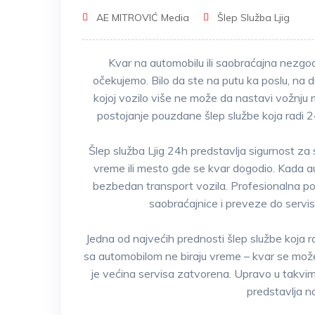
AE MITROVIĆ Media
Šlep Služba Ljig
Kvar na automobilu ili saobraćajna nezgo
očekujemo. Bilo da ste na putu ka poslu, na d
kojoj vozilo više ne može da nastavi vožnju 
postojanje pouzdane šlep službe koja radi
Šlep služba Ljig 24h predstavlja sigurnost za
vreme ili mesto gde se kvar dogodio. Kada au
bezbedan transport vozila. Profesionalna p
saobraćajnice i preveze do servisa
Jedna od najvećih prednosti šlep službe koja 
sa automobilom ne biraju vreme – kvar se može 
je većina servisa zatvorena. Upravo u takvi
predstavlja na