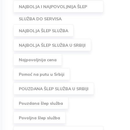
NAJBOLJA I NAJPOVOLJNIJA ŠLEP
SLUŽBA DO SERVISA
NAJBOLJA ŠLEP SLUŽBA
NAJBOLJA ŠLEP SLUŽBA U SRBIJI
Najpovoljnija cena
Pomoć na putu u Srbiji
POUZDANA ŠLEP SLUŽBA U SRBIJI
Pouzdana šlep služba
Povoljna šlep služba