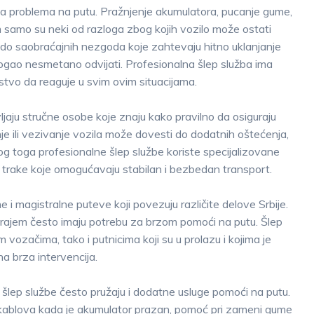
ma problema na putu. Pražnjenje akumulatora, pucanje gume,
m samo su neki od razloga zbog kojih vozilo može ostati
i do saobraćajnih nezgoda koje zahtevaju hitno uklanjanje
ogao nesmetano odvijati. Profesionalna šlep služba ima
stvo da reaguje u svim ovim situacijama.
jaju stručne osobe koje znaju kako pravilno da osiguraju
e ili vezivanje vozila može dovesti do dodatnih oštećenja,
 toga profesionalne šlep službe koriste specijalizovane
e trake koje omogućavaju stabilan i bezbedan transport.
e i magistralne puteve koji povezuju različite delove Srbije.
krajem često imaju potrebu za brzom pomoći na putu. Šlep
 vozačima, tako i putnicima koji su u prolazu i kojima je
a brza intervencija.
šlep službe često pružaju i dodatne usluge pomoći na putu.
 kablova kada je akumulator prazan, pomoć pri zameni gume