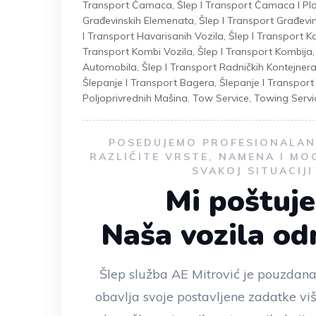
Transport Čamaca
,
Šlep I Transport Čamaca I Plo
Građevinskih Elemenata
,
Šlep I Transport Građevi
I Transport Havarisanih Vozila
,
Šlep I Transport 
Transport Kombi Vozila
,
Šlep I Transport Kombija
Automobila
,
Šlep I Transport Radničkih Kontejner
Šlepanje I Transport Bagera
,
Šlepanje I Transpor
Poljoprivrednih Mašina
,
Tow Service
,
Towing Servi
POSEDUJEMO PROFESIONALAN 
RAZLIČITE VRSTE, NAMENA I MO
SVAKOJ SITUACIJ
Mi poštuj
Naša vozila o
Šlep služba AE Mitrović je pouzdana
obavlja svoje postavljene zadatke vi