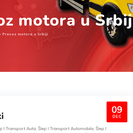
z motora u Srbij
>
Prevoz motora u Srbiji
09
i
DEC
p I Transport Auta
,
Šlep I Transport Automobila
,
Šlep I