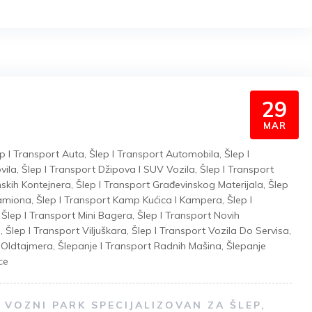
29
MAR
p I Transport Auta
,
Šlep I Transport Automobila
,
Šlep I
vila
,
Šlep I Transport Džipova I SUV Vozila
,
Šlep I Transport
nskih Kontejnera
,
Šlep I Transport Građevinskog Materijala
,
Šlep
Kamiona
,
Šlep I Transport Kamp Kućica I Kampera
,
Šlep I
,
Šlep I Transport Mini Bagera
,
Šlep I Transport Novih
a
,
Šlep I Transport Viljuškara
,
Šlep I Transport Vozila Do Servisa
,
t Oldtajmera
,
Šlepanje I Transport Radnih Mašina
,
Šlepanje
ce
VOZNI PARK SPECIJALIZOVAN ZA ŠLEP,