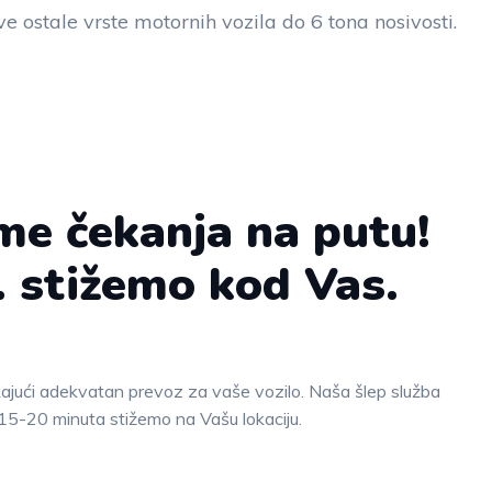
ve ostale vrste motornih vozila do 6 tona nosivosti.
me čekanja na putu!
. stižemo kod Vas.
kajući adekvatan prevoz za vaše vozilo. Naša šlep služba
15-20 minuta stižemo na Vašu lokaciju.