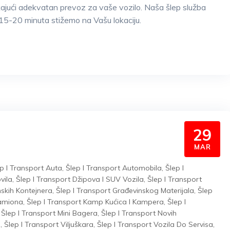
kajući adekvatan prevoz za vaše vozilo. Naša šlep služba
15-20 minuta stižemo na Vašu lokaciju.
29
MAR
p I Transport Auta
,
Šlep I Transport Automobila
,
Šlep I
vila
,
Šlep I Transport Džipova I SUV Vozila
,
Šlep I Transport
nskih Kontejnera
,
Šlep I Transport Građevinskog Materijala
,
Šlep
Kamiona
,
Šlep I Transport Kamp Kućica I Kampera
,
Šlep I
,
Šlep I Transport Mini Bagera
,
Šlep I Transport Novih
a
,
Šlep I Transport Viljuškara
,
Šlep I Transport Vozila Do Servisa
,