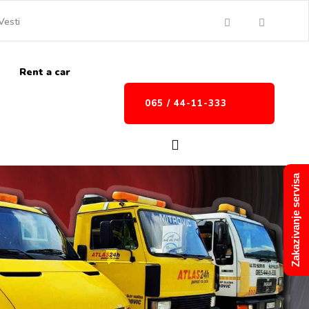
Vesti
Rent a car
065 / 44-11-333
Zakazivanje servisa