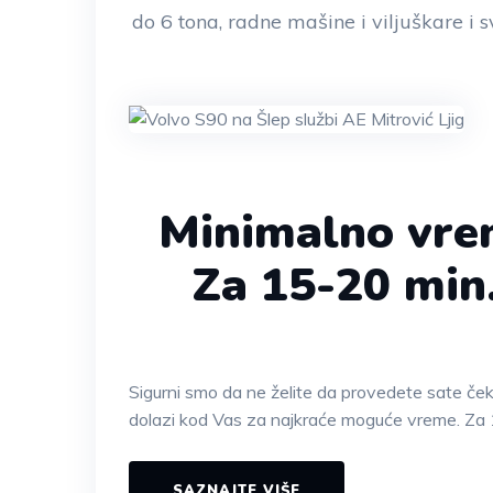
do 6 tona, radne mašine i viljuškare i s
Minimalno vre
Za 15-20 min
Sigurni smo da ne želite da provedete sate če
dolazi kod Vas za najkraće moguće vreme. Za 
SAZNAJTE VIŠE