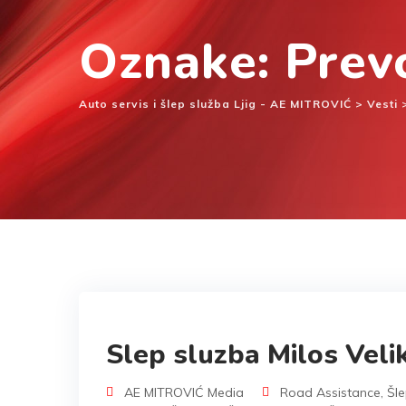
Oznake: Prevo
Auto servis i šlep služba Ljig - AE MITROVIĆ
>
Vesti
Slep sluzba Milos Velik
AE MITROVIĆ Media
Road Assistance
,
Šle