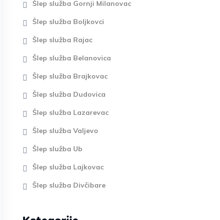
Šlep služba Gornji Milanovac
Šlep služba Boljkovci
Šlep služba Rajac
Šlep služba Belanovica
Šlep služba Brajkovac
Šlep služba Dudovica
Šlep služba Lazarevac
Šlep služba Valjevo
Šlep služba Ub
Šlep služba Lajkovac
Šlep služba Divčibare