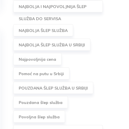
NAJBOLJA I NAJPOVOLJNIJA ŠLEP
SLUŽBA DO SERVISA
NAJBOLJA ŠLEP SLUŽBA
NAJBOLJA ŠLEP SLUŽBA U SRBIJI
Najpovoljnija cena
Pomoć na putu u Srbiji
POUZDANA ŠLEP SLUŽBA U SRBIJI
Pouzdana šlep služba
Povoljna šlep služba