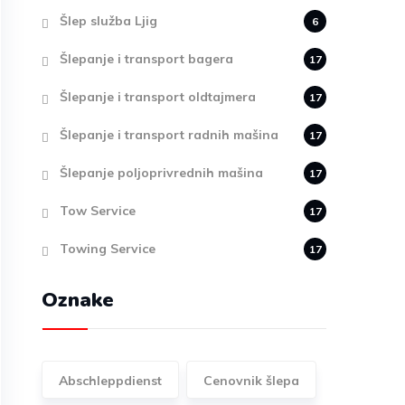
Šlep služba Ljig
6
Šlepanje i transport bagera
17
Šlepanje i transport oldtajmera
17
Šlepanje i transport radnih mašina
17
Šlepanje poljoprivrednih mašina
17
Tow Service
17
Towing Service
17
Oznake
Abschleppdienst
Cenovnik šlepa