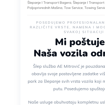
Šlepanje I Transport Bagera
,
Šlepanje I Transpor
Poljoprivrednih Mašina
,
Tow Service
,
Towing Servi
POSEDUJEMO PROFESIONALAN 
RAZLIČITE VRSTE, NAMENA I MO
SVAKOJ SITUACIJ
Mi poštuj
Naša vozila o
Šlep služba AE Mitrović je pouzdana
obavlja svoje postavljene zadatke vi
park za šlepanje svih vrsta vozila koj
putu. Posedujemo spuštaju
Naše usluge obuhvataju kompletnu usl