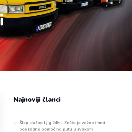
i
Najnoviji članci
Šlep služba Ljig 24h – Zašto je važno imati
pouzdanu pomoć na putu u svakom