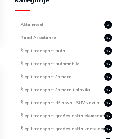
Kategorije
Aktulenosti
3
Road Assistance
17
Šlep i transport auta
17
Šlep i transport automobila
17
Šlep i transport čamaca
17
Šlep i transport čamaca i plovila
17
Šlep i transport džipova i SUV vozila
17
Šlep i transport građevinskih elemenata
17
Šlep i transport građevinskih kontejnera
17