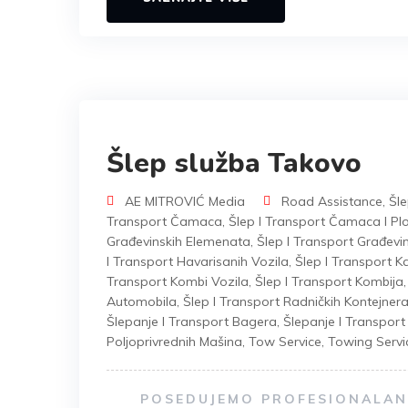
Šlep služba Takovo
AE MITROVIĆ Media
Road Assistance
,
Šle
Transport Čamaca
,
Šlep I Transport Čamaca I Plo
Građevinskih Elemenata
,
Šlep I Transport Građevi
I Transport Havarisanih Vozila
,
Šlep I Transport 
Transport Kombi Vozila
,
Šlep I Transport Kombija
Automobila
,
Šlep I Transport Radničkih Kontejner
Šlepanje I Transport Bagera
,
Šlepanje I Transpor
Poljoprivrednih Mašina
,
Tow Service
,
Towing Servi
POSEDUJEMO PROFESIONALAN 