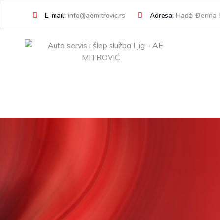
Skip
E-mail:
info@aemitrovic.rs
Adresa:
Hadži Đerina 5
to
content