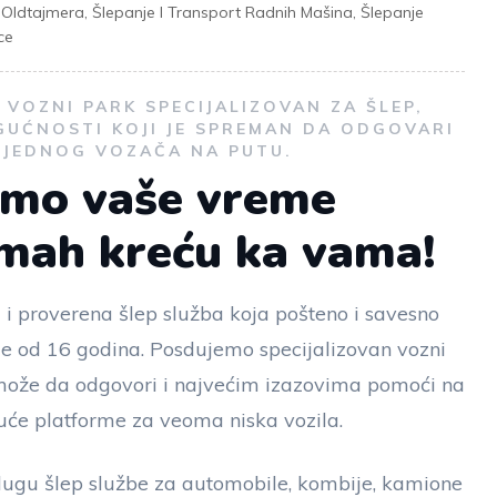
t Oldtajmera
,
Šlepanje I Transport Radnih Mašina
,
Šlepanje
ce
VOZNI PARK SPECIJALIZOVAN ZA ŠLEP,
GUĆNOSTI KOJI JE SPREMAN DA ODGOVARI
I JEDNOG VOZAČA NA PUTU.
emo vaše vreme
dmah kreću ka vama!
 i proverena šlep služba koja pošteno i savesno
še od 16 godina. Posdujemo specijalizovan vozni
i može da odgovori i najvećim izazovima pomoći na
će platforme za veoma niska vozila.
ugu šlep službe za automobile, kombije, kamione