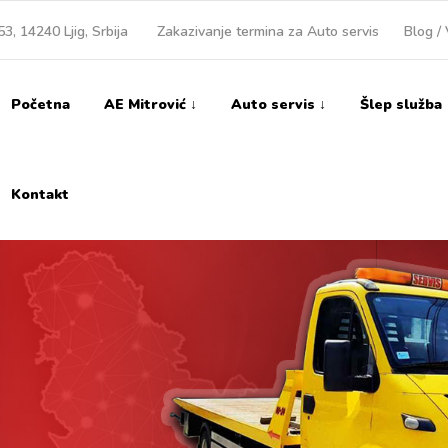
3, 14240 Ljig, Srbija
Zakazivanje termina za Auto servis
Blog / 
Početna
AE Mitrović ↓
Auto servis ↓
Šlep služba
Kontakt