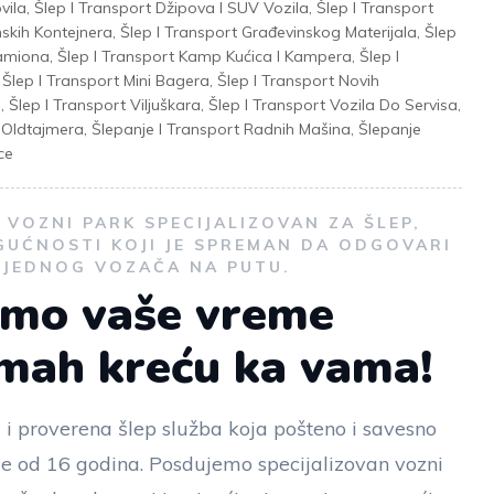
vila
,
Šlep I Transport Džipova I SUV Vozila
,
Šlep I Transport
nskih Kontejnera
,
Šlep I Transport Građevinskog Materijala
,
Šlep
Kamiona
,
Šlep I Transport Kamp Kućica I Kampera
,
Šlep I
,
Šlep I Transport Mini Bagera
,
Šlep I Transport Novih
a
,
Šlep I Transport Viljuškara
,
Šlep I Transport Vozila Do Servisa
,
t Oldtajmera
,
Šlepanje I Transport Radnih Mašina
,
Šlepanje
ce
VOZNI PARK SPECIJALIZOVAN ZA ŠLEP,
GUĆNOSTI KOJI JE SPREMAN DA ODGOVARI
I JEDNOG VOZAČA NA PUTU.
emo vaše vreme
dmah kreću ka vama!
 i proverena šlep služba koja pošteno i savesno
še od 16 godina. Posdujemo specijalizovan vozni