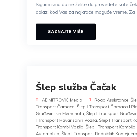
Sigurni smo da ne želite da provedete sate če
dolazi kod Vas za najkraće moguće vreme. Za 
SAZNAJTE VIŠE
Šlep služba Čačak
AE MITROVIĆ Media
Road Assistance
,
Šle
Transport Čamaca
,
Šlep I Transport Čamaca I Plo
Građevinskih Elemenata
,
Šlep I Transport Građevi
I Transport Havarisanih Vozila
,
Šlep I Transport 
Transport Kombi Vozila
,
Šlep I Transport Kombija
Automobila
,
Šlep I Transport Radničkih Kontejner