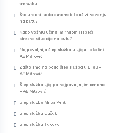
trenutku
Šta uraditi kada automobil doživi havariju
na putu?
Kako vožnju učiniti mirnijom i izbeći
stresne situacije na putu?
Najpovoljnija šlep služba u Ljigu i okolini –
AE Mitrović
Zašto smo najbolja šlep služba u Ljigu –
AE Mitrović
Šlep služba Ljig po najpovoljnijim cenama
– AE Mitrović
Slep sluzba Milos Veliki
Šlep služba Čačak
Šlep služba Takovo