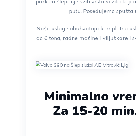
park za šlepanje svih vrsta vozila koj
putu. Posedujemo spuštaju
Naše usluge obuhvataju kompletnu usl
do 6 tona, radne mašine i viljuškare i s
Minimalno vre
Za 15-20 min