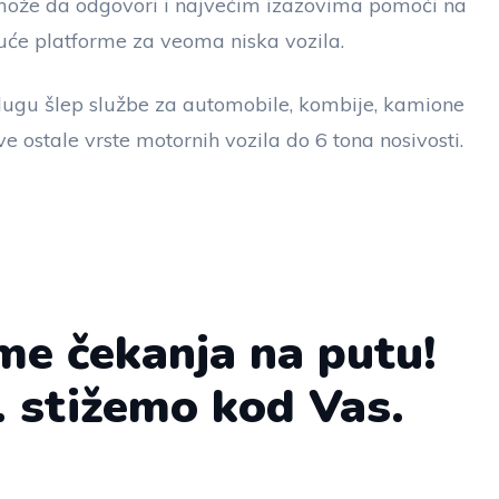
i može da odgovori i najvećim izazovima pomoći na
će platforme za veoma niska vozila.
ugu šlep službe za automobile, kombije, kamione
ve ostale vrste motornih vozila do 6 tona nosivosti.
me čekanja na putu!
. stižemo kod Vas.