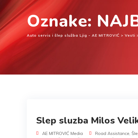
Oznake: NAJ
Auto servis i šlep služba Ljig - AE MITROVIĆ
>
Vesti
Slep sluzba Milos Velik
AE MITROVIĆ Media
Road Assistance
,
Šle