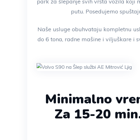
park za šlepanje svih vrsta vozila koj
putu. Posedujemo spuštaju
Naše usluge obuhvataju kompletnu usl
do 6 tona, radne mašine i viljuškare i s
Minimalno vre
Za 15-20 min