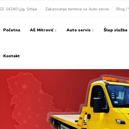
3, 14240 Ljig, Srbija
Zakazivanje termina za Auto servis
Blog / 
Početna
AE Mitrović ↓
Auto servis ↓
Šlep služba
Kontakt