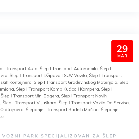
29
MAR
p I Transport Auta
,
Šlep I Transport Automobila
,
Šlep I
vila
,
Šlep I Transport Džipova I SUV Vozila
,
Šlep I Transport
nskih Kontejnera
,
Šlep I Transport Građevinskog Materijala
,
Šlep
Kamiona
,
Šlep I Transport Kamp Kućica I Kampera
,
Šlep I
,
Šlep I Transport Mini Bagera
,
Šlep I Transport Novih
a
,
Šlep I Transport Viljuškara
,
Šlep I Transport Vozila Do Servisa
,
t Oldtajmera
,
Šlepanje I Transport Radnih Mašina
,
Šlepanje
ce
VOZNI PARK SPECIJALIZOVAN ZA ŠLEP,