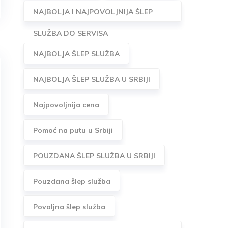
NAJBOLJA I NAJPOVOLJNIJA ŠLEP
SLUŽBA DO SERVISA
NAJBOLJA ŠLEP SLUŽBA
NAJBOLJA ŠLEP SLUŽBA U SRBIJI
Najpovoljnija cena
Pomoć na putu u Srbiji
POUZDANA ŠLEP SLUŽBA U SRBIJI
Pouzdana šlep služba
Povoljna šlep služba