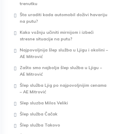
trenutku
Šta uraditi kada automobil doživi havariju
na putu?
Kako vožnju učiniti mirnijom i izbeći
stresne situacije na putu?
Najpovoljnija šlep služba u Ljigu i okolini –
AE Mitrović
Zašto smo najbolja šlep služba u Ljigu –
AE Mitrović
Šlep služba Ljig po najpovoljnijim cenama
– AE Mitrović
Slep sluzba Milos Veliki
Šlep služba Čačak
Šlep služba Takovo