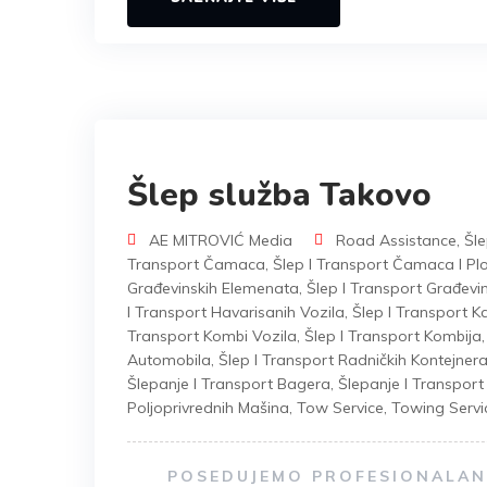
Šlep služba Takovo
AE MITROVIĆ Media
Road Assistance
,
Šle
Transport Čamaca
,
Šlep I Transport Čamaca I Plo
Građevinskih Elemenata
,
Šlep I Transport Građevi
I Transport Havarisanih Vozila
,
Šlep I Transport 
Transport Kombi Vozila
,
Šlep I Transport Kombija
Automobila
,
Šlep I Transport Radničkih Kontejner
Šlepanje I Transport Bagera
,
Šlepanje I Transpor
Poljoprivrednih Mašina
,
Tow Service
,
Towing Servi
POSEDUJEMO PROFESIONALAN 