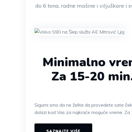
do 6 tona, radne mašine i viljuškare i s
Minimalno vre
Za 15-20 min
Sigurni smo da ne želite da provedete sate če
dolazi kod Vas za najkraće moguće vreme. Za 
SAZNAJTE VIŠE