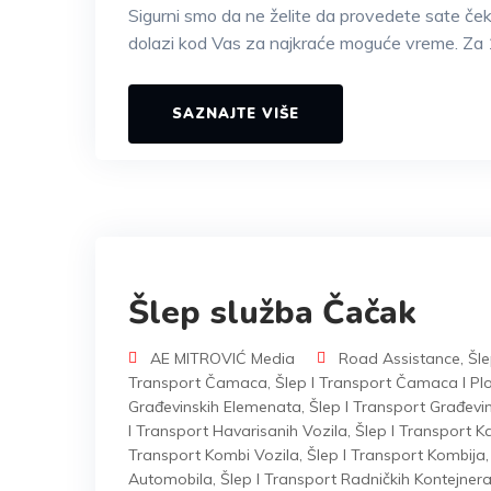
Sigurni smo da ne želite da provedete sate če
dolazi kod Vas za najkraće moguće vreme. Za 
SAZNAJTE VIŠE
Šlep služba Čačak
AE MITROVIĆ Media
Road Assistance
,
Šle
Transport Čamaca
,
Šlep I Transport Čamaca I Plo
Građevinskih Elemenata
,
Šlep I Transport Građevi
I Transport Havarisanih Vozila
,
Šlep I Transport 
Transport Kombi Vozila
,
Šlep I Transport Kombija
Automobila
,
Šlep I Transport Radničkih Kontejner