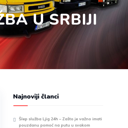
BA U SRBIJI
Najnoviji članci
Šlep služba Ljig 24h – Zašto je važno imati
pouzdanu pomoć na putu u svakom