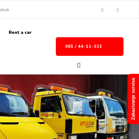
Vesti
Rent a car
065 / 44-11-333
Zakazivanje servisa