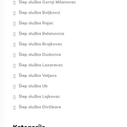
Šlep služba Gornji Milanovac
Šlep služba Boljkovci
Šlep služba Rajac
Šlep služba Belanovica
Šlep služba Brajkovac
Šlep služba Dudovica
Šlep služba Lazarevac
Šlep služba Valjevo
Šlep služba Ub
Šlep služba Lajkovac
Šlep služba Divčibare