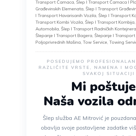
Transport Čamaca
,
Šlep I Transport Čamaca I Plo
Građevinskih Elemenata
,
Šlep I Transport Građevi
I Transport Havarisanih Vozila
,
Šlep I Transport 
Transport Kombi Vozila
,
Šlep I Transport Kombija
Automobila
,
Šlep I Transport Radničkih Kontejner
Šlepanje I Transport Bagera
,
Šlepanje I Transpor
Poljoprivrednih Mašina
,
Tow Service
,
Towing Servi
POSEDUJEMO PROFESIONALAN 
RAZLIČITE VRSTE, NAMENA I MO
SVAKOJ SITUACIJ
Mi poštuj
Naša vozila o
Šlep služba AE Mitrović je pouzdana
obavlja svoje postavljene zadatke vi