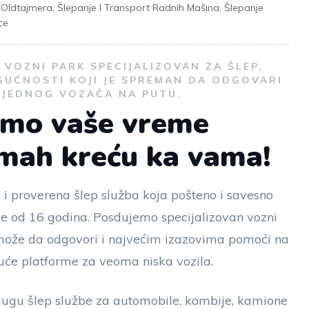
t Oldtajmera
,
Šlepanje I Transport Radnih Mašina
,
Šlepanje
ce
VOZNI PARK SPECIJALIZOVAN ZA ŠLEP,
GUĆNOSTI KOJI JE SPREMAN DA ODGOVARI
I JEDNOG VOZAČA NA PUTU.
emo vaše vreme
dmah kreću ka vama!
 i proverena šlep služba koja pošteno i savesno
še od 16 godina. Posdujemo specijalizovan vozni
i može da odgovori i najvećim izazovima pomoći na
će platforme za veoma niska vozila.
ugu šlep službe za automobile, kombije, kamione