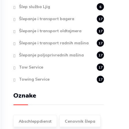
Šlep služba Ljig
6
Šlepanje i transport bagera
17
Šlepanje i transport oldtajmera
17
Šlepanje i transport radnih mašina
17
Šlepanje poljoprivrednih mašina
17
Tow Service
17
Towing Service
17
Oznake
Abschleppdienst
Cenovnik šlepa