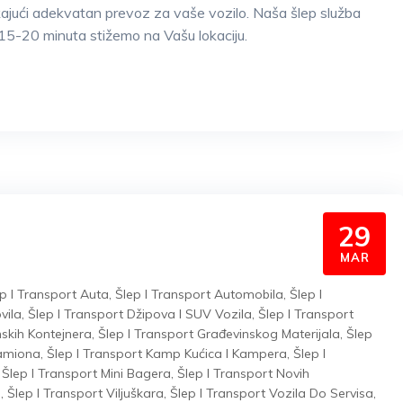
kajući adekvatan prevoz za vaše vozilo. Naša šlep služba
15-20 minuta stižemo na Vašu lokaciju.
29
MAR
p I Transport Auta
,
Šlep I Transport Automobila
,
Šlep I
vila
,
Šlep I Transport Džipova I SUV Vozila
,
Šlep I Transport
nskih Kontejnera
,
Šlep I Transport Građevinskog Materijala
,
Šlep
Kamiona
,
Šlep I Transport Kamp Kućica I Kampera
,
Šlep I
,
Šlep I Transport Mini Bagera
,
Šlep I Transport Novih
a
,
Šlep I Transport Viljuškara
,
Šlep I Transport Vozila Do Servisa
,