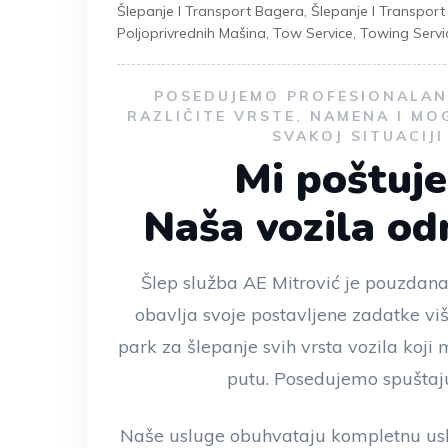
Šlepanje I Transport Bagera
,
Šlepanje I Transpor
Poljoprivrednih Mašina
,
Tow Service
,
Towing Servi
POSEDUJEMO PROFESIONALAN 
RAZLIČITE VRSTE, NAMENA I MO
SVAKOJ SITUACIJ
Mi poštuj
Naša vozila o
Šlep služba AE Mitrović je pouzdana
obavlja svoje postavljene zadatke vi
park za šlepanje svih vrsta vozila koj
putu. Posedujemo spuštaju
Naše usluge obuhvataju kompletnu usl