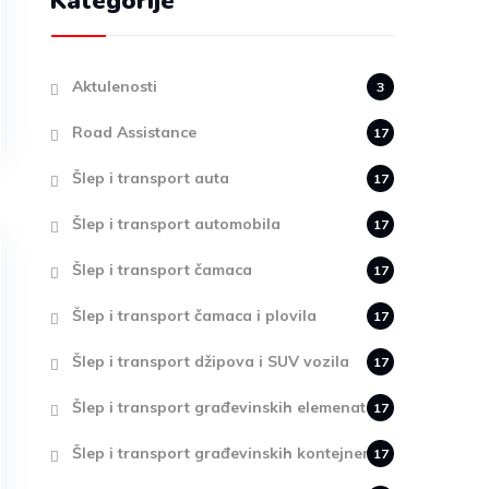
Kategorije
Aktulenosti
3
Road Assistance
17
Šlep i transport auta
17
Šlep i transport automobila
17
Šlep i transport čamaca
17
Šlep i transport čamaca i plovila
17
Šlep i transport džipova i SUV vozila
17
Šlep i transport građevinskih elemenata
17
Šlep i transport građevinskih kontejnera
17