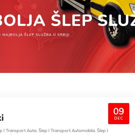
BOLJA ŠLEP SLUŽ
>
NAJBOLJA ŠLEP SLUŽBA U SRBIJI
09
i
DEC
p I Transport Auta
,
Šlep I Transport Automobila
,
Šlep I