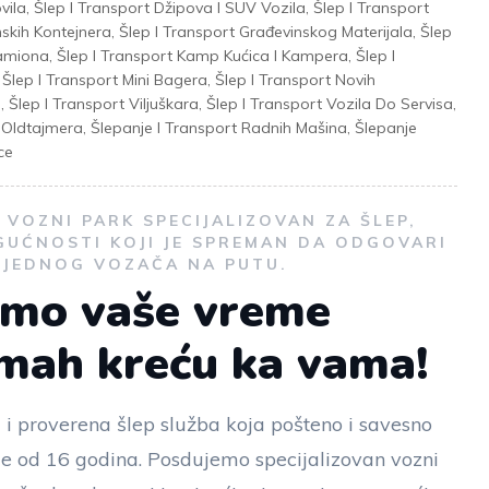
vila
,
Šlep I Transport Džipova I SUV Vozila
,
Šlep I Transport
nskih Kontejnera
,
Šlep I Transport Građevinskog Materijala
,
Šlep
Kamiona
,
Šlep I Transport Kamp Kućica I Kampera
,
Šlep I
,
Šlep I Transport Mini Bagera
,
Šlep I Transport Novih
a
,
Šlep I Transport Viljuškara
,
Šlep I Transport Vozila Do Servisa
,
t Oldtajmera
,
Šlepanje I Transport Radnih Mašina
,
Šlepanje
ce
VOZNI PARK SPECIJALIZOVAN ZA ŠLEP,
GUĆNOSTI KOJI JE SPREMAN DA ODGOVARI
I JEDNOG VOZAČA NA PUTU.
emo vaše vreme
dmah kreću ka vama!
 i proverena šlep služba koja pošteno i savesno
še od 16 godina. Posdujemo specijalizovan vozni