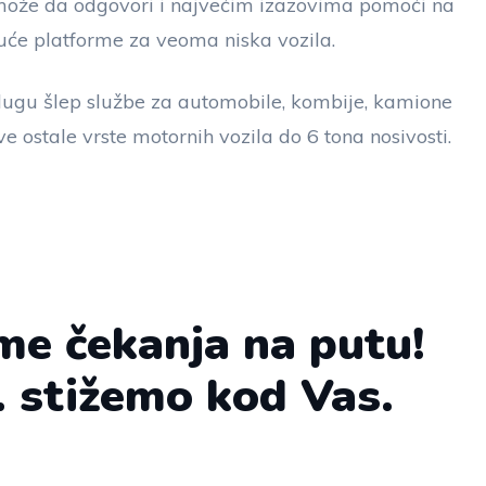
i može da odgovori i najvećim izazovima pomoći na
će platforme za veoma niska vozila.
ugu šlep službe za automobile, kombije, kamione
ve ostale vrste motornih vozila do 6 tona nosivosti.
me čekanja na putu!
. stižemo kod Vas.