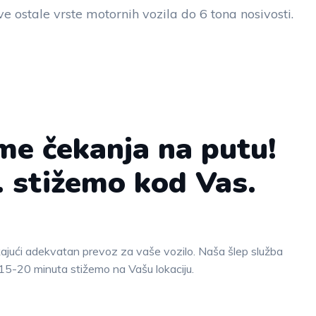
ve ostale vrste motornih vozila do 6 tona nosivosti.
me čekanja na putu!
. stižemo kod Vas.
kajući adekvatan prevoz za vaše vozilo. Naša šlep služba
15-20 minuta stižemo na Vašu lokaciju.