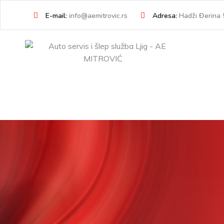
Skip
E-mail:
info@aemitrovic.rs
Adresa:
Hadži Đerina 5
to
content