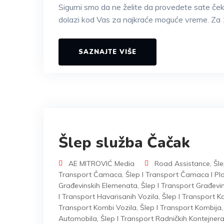
Sigurni smo da ne želite da provedete sate če
dolazi kod Vas za najkraće moguće vreme. Za 
SAZNAJTE VIŠE
Šlep služba Čačak
AE MITROVIĆ Media
Road Assistance
,
Šle
Transport Čamaca
,
Šlep I Transport Čamaca I Plo
Građevinskih Elemenata
,
Šlep I Transport Građevi
I Transport Havarisanih Vozila
,
Šlep I Transport 
Transport Kombi Vozila
,
Šlep I Transport Kombija
Automobila
,
Šlep I Transport Radničkih Kontejner