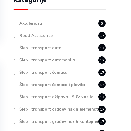
Kategorije
Aktulenosti
3
Road Assistance
17
Šlep i transport auta
17
Šlep i transport automobila
17
Šlep i transport čamaca
17
Šlep i transport čamaca i plovila
17
Šlep i transport džipova i SUV vozila
17
Šlep i transport građevinskih elemenata
17
Šlep i transport građevinskih kontejnera
17