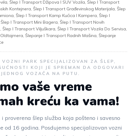
vila
,
Šlep I Transport Džipova I SUV Vozila
,
Šlep I Transport
nskih Kontejnera
,
Šlep I Transport Građevinskog Materijala
,
Šlep
Kamiona
,
Šlep I Transport Kamp Kućica I Kampera
,
Šlep I
,
Šlep I Transport Mini Bagera
,
Šlep I Transport Novih
a
,
Šlep I Transport Viljuškara
,
Šlep I Transport Vozila Do Servisa
,
t Oldtajmera
,
Šlepanje I Transport Radnih Mašina
,
Šlepanje
ce
VOZNI PARK SPECIJALIZOVAN ZA ŠLEP,
GUĆNOSTI KOJI JE SPREMAN DA ODGOVARI
I JEDNOG VOZAČA NA PUTU.
emo vaše vreme
dmah kreću ka vama!
 i proverena šlep služba koja pošteno i savesno
še od 16 godina. Posdujemo specijalizovan vozni