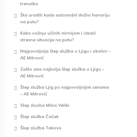
trenutku
Šta uraditi kada automobil doživi havariju
na putu?
Kako vožnju učiniti mirnijom i izbeći
stresne situacije na putu?
Najpovoljnija šlep služba u Ljigu i okolini –
AE Mitrović
Zašto smo najbolja šlep služba u Ljigu –
AE Mitrović
Šlep služba Ljig po najpovoljnijim cenama
– AE Mitrović
Slep sluzba Milos Veliki
Šlep služba Čačak
Šlep služba Takovo