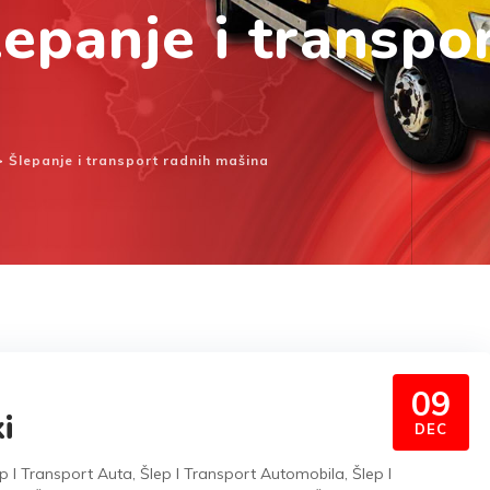
lepanje i transpo
>
Šlepanje i transport radnih mašina
09
i
DEC
p I Transport Auta
,
Šlep I Transport Automobila
,
Šlep I