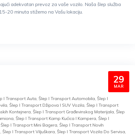
kajući adekvatan prevoz za vaše vozilo. Naša šlep služba
15-20 minuta stižemo na Vašu lokaciju.
29
MAR
p I Transport Auta
,
Šlep I Transport Automobila
,
Šlep I
vila
,
Šlep I Transport Džipova I SUV Vozila
,
Šlep I Transport
nskih Kontejnera
,
Šlep I Transport Građevinskog Materijala
,
Šlep
Kamiona
,
Šlep I Transport Kamp Kućica I Kampera
,
Šlep I
,
Šlep I Transport Mini Bagera
,
Šlep I Transport Novih
a
,
Šlep I Transport Viljuškara
,
Šlep I Transport Vozila Do Servisa
,