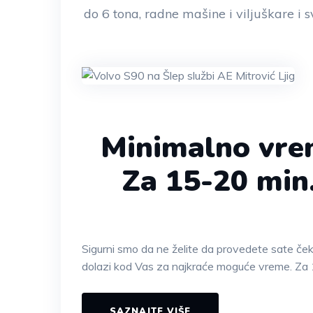
do 6 tona, radne mašine i viljuškare i s
Minimalno vre
Za 15-20 min
Sigurni smo da ne želite da provedete sate če
dolazi kod Vas za najkraće moguće vreme. Za 
SAZNAJTE VIŠE