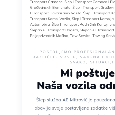
Transport Čamaca
,
Šlep I Transport Čamaca I Plo
Građevinskih Elemenata
,
Šlep I Transport Građevi
I Transport Havarisanih Vozila
,
Šlep I Transport 
Transport Kombi Vozila
,
Šlep I Transport Kombija
Automobila
,
Šlep I Transport Radničkih Kontejner
Šlepanje I Transport Bagera
,
Šlepanje I Transpor
Poljoprivrednih Mašina
,
Tow Service
,
Towing Servi
POSEDUJEMO PROFESIONALAN 
RAZLIČITE VRSTE, NAMENA I MO
SVAKOJ SITUACIJ
Mi poštuj
Naša vozila o
Šlep služba AE Mitrović je pouzdana
obavlja svoje postavljene zadatke vi