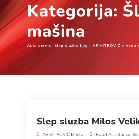
Kategorija: Š
mašina
Auto servis i šlep služba Ljig - AE MITROVIĆ
>
Vesti
Slep sluzba Milos Velik
AE MITROVIĆ Media
Road Assistance
,
Šle