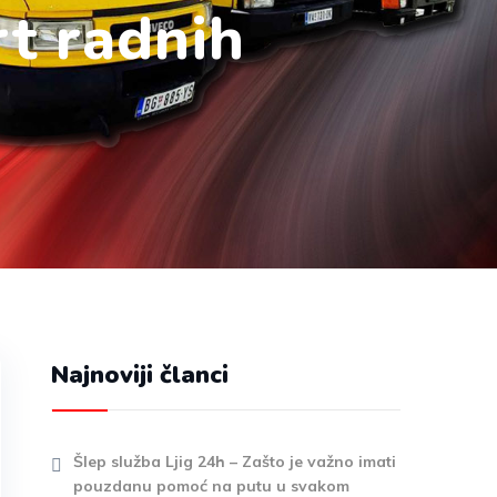
rt radnih
Najnoviji članci
Šlep služba Ljig 24h – Zašto je važno imati
pouzdanu pomoć na putu u svakom