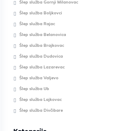
Šlep služba Gornji Milanovac
Šlep služba Boljkovci
Šlep služba Rajac
Šlep služba Belanovica
Šlep služba Brajkovac
Šlep služba Dudovica
Šlep služba Lazarevac
Šlep služba Valjevo
Šlep služba Ub
Šlep služba Lajkovac
Šlep služba Divčibare