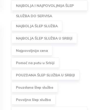
NAJBOLJA I NAJPOVOLJNIJA ŠLEP
SLUŽBA DO SERVISA
NAJBOLJA ŠLEP SLUŽBA
NAJBOLJA ŠLEP SLUŽBA U SRBIJI
Najpovoljnija cena
Pomoć na putu u Srbiji
POUZDANA ŠLEP SLUŽBA U SRBIJI
Pouzdana šlep služba
Povoljna šlep služba