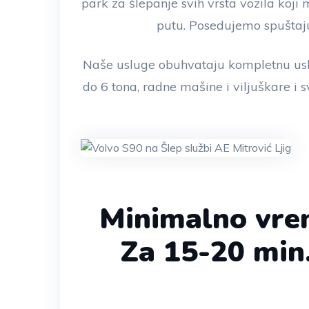
park za šlepanje svih vrsta vozila koj
putu. Posedujemo spuštaju
Naše usluge obuhvataju kompletnu usl
do 6 tona, radne mašine i viljuškare i s
Minimalno vre
Za 15-20 min