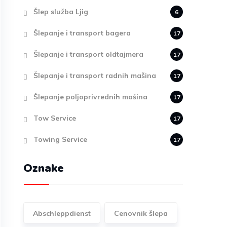
Šlep služba Ljig
6
Šlepanje i transport bagera
17
Šlepanje i transport oldtajmera
17
Šlepanje i transport radnih mašina
17
Šlepanje poljoprivrednih mašina
17
Tow Service
17
Towing Service
17
Oznake
Abschleppdienst
Cenovnik šlepa