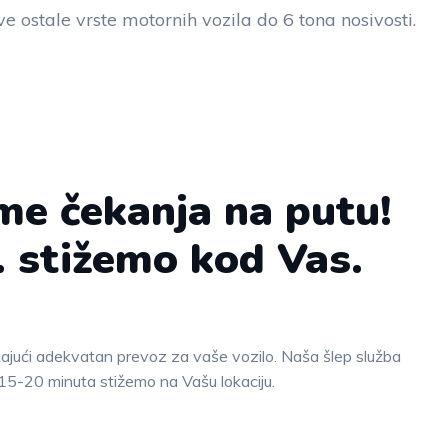
ve ostale vrste motornih vozila do 6 tona nosivosti.
me čekanja na putu!
. stižemo kod Vas.
kajući adekvatan prevoz za vaše vozilo. Naša šlep služba
15-20 minuta stižemo na Vašu lokaciju.