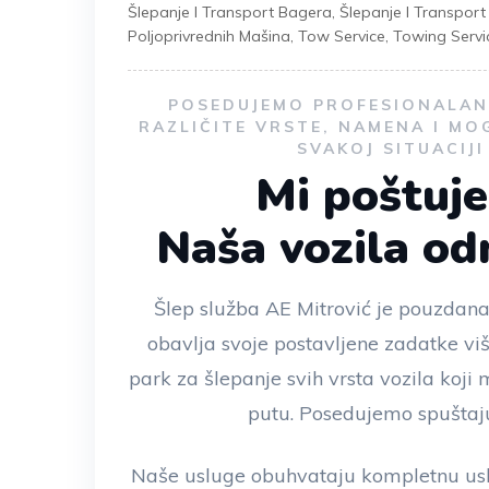
Šlepanje I Transport Bagera
,
Šlepanje I Transpor
Poljoprivrednih Mašina
,
Tow Service
,
Towing Servi
POSEDUJEMO PROFESIONALAN 
RAZLIČITE VRSTE, NAMENA I MO
SVAKOJ SITUACIJ
Mi poštuj
Naša vozila o
Šlep služba AE Mitrović je pouzdana
obavlja svoje postavljene zadatke vi
park za šlepanje svih vrsta vozila koj
putu. Posedujemo spuštaju
Naše usluge obuhvataju kompletnu usl