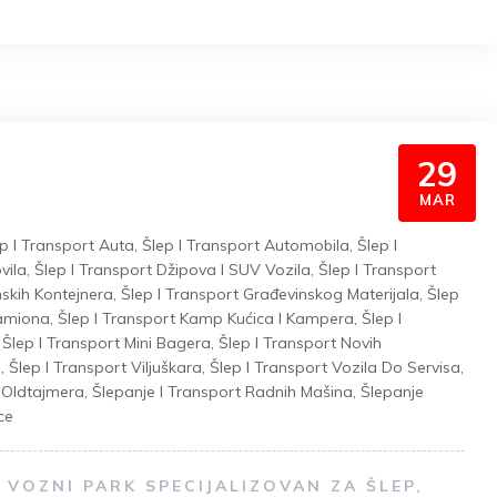
29
MAR
p I Transport Auta
,
Šlep I Transport Automobila
,
Šlep I
vila
,
Šlep I Transport Džipova I SUV Vozila
,
Šlep I Transport
nskih Kontejnera
,
Šlep I Transport Građevinskog Materijala
,
Šlep
Kamiona
,
Šlep I Transport Kamp Kućica I Kampera
,
Šlep I
,
Šlep I Transport Mini Bagera
,
Šlep I Transport Novih
a
,
Šlep I Transport Viljuškara
,
Šlep I Transport Vozila Do Servisa
,
t Oldtajmera
,
Šlepanje I Transport Radnih Mašina
,
Šlepanje
ce
VOZNI PARK SPECIJALIZOVAN ZA ŠLEP,