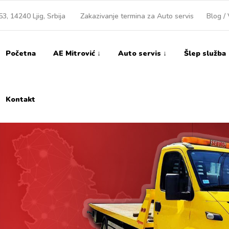
3, 14240 Ljig, Srbija
Zakazivanje termina za Auto servis
Blog / 
Početna
AE Mitrović ↓
Auto servis ↓
Šlep služba
Kontakt