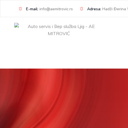
Skip
E-mail:
info@aemitrovic.rs
Adresa:
Hadži Đerina 5
to
content