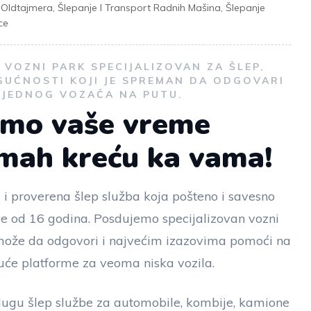
t Oldtajmera
,
Šlepanje I Transport Radnih Mašina
,
Šlepanje
ce
VOZNI PARK SPECIJALIZOVAN ZA ŠLEP,
GUĆNOSTI KOJI JE SPREMAN DA ODGOVARI
I JEDNOG VOZAČA NA PUTU.
emo vaše vreme
dmah kreću ka vama!
 i proverena šlep služba koja pošteno i savesno
še od 16 godina. Posdujemo specijalizovan vozni
i može da odgovori i najvećim izazovima pomoći na
će platforme za veoma niska vozila.
ugu šlep službe za automobile, kombije, kamione