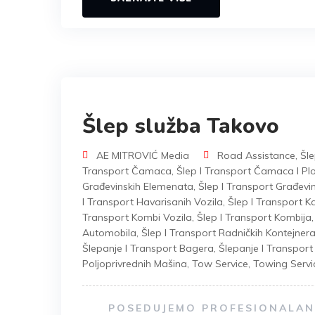
Šlep služba Takovo
AE MITROVIĆ Media
Road Assistance
,
Šle
Transport Čamaca
,
Šlep I Transport Čamaca I Plo
Građevinskih Elemenata
,
Šlep I Transport Građevi
I Transport Havarisanih Vozila
,
Šlep I Transport 
Transport Kombi Vozila
,
Šlep I Transport Kombija
Automobila
,
Šlep I Transport Radničkih Kontejner
Šlepanje I Transport Bagera
,
Šlepanje I Transpor
Poljoprivrednih Mašina
,
Tow Service
,
Towing Servi
POSEDUJEMO PROFESIONALAN 