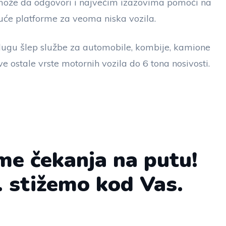
i može da odgovori i najvećim izazovima pomoći na
će platforme za veoma niska vozila.
ugu šlep službe za automobile, kombije, kamione
ve ostale vrste motornih vozila do 6 tona nosivosti.
me čekanja na putu!
. stižemo kod Vas.