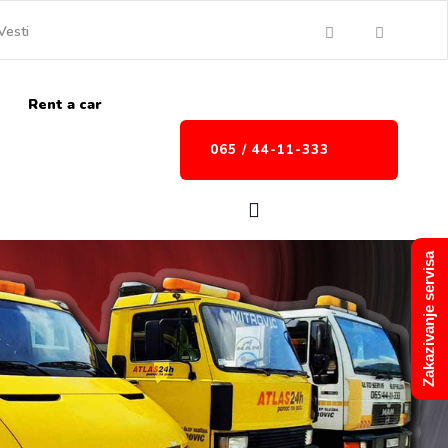
Vesti
Rent a car
065 / 44-11-333
Zakazivanje servisa