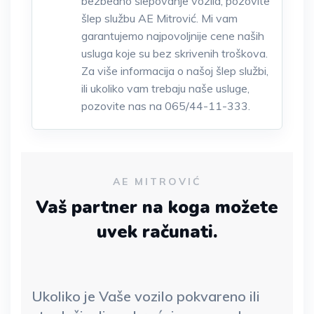
bezbedno šlepovanje vozila, pozovite
šlep službu AE Mitrović. Mi vam
garantujemo najpovoljnije cene naših
usluga koje su bez skrivenih troškova.
Za više informacija o našoj šlep službi,
ili ukoliko vam trebaju naše usluge,
pozovite nas na 065/44-11-333.
AE MITROVIĆ
Vaš partner na koga možete
uvek računati.
Ukoliko je Vaše vozilo pokvareno ili