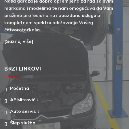
Naša garaža je dobro opremljena za rad sa svim
markama i modelima te nam omogućava da Vam
pružimo profesionalnu i pouzdanu uslugu u
kompletnom spektru održavanja Vašeg
četvorotočkaša.
[
Saznaj više
]
BRZI LINKOVI
Početna
AE Mitrović ↓
Auto servis ↓
Šlep služba