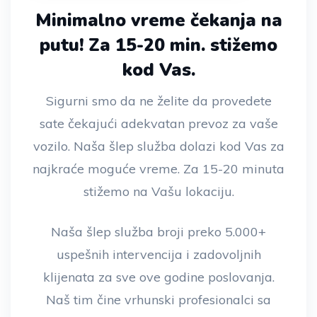
Minimalno vreme čekanja na
putu!
Za 15-20 min. stižemo
kod Vas.
Sigurni smo da ne želite da provedete
sate čekajući adekvatan prevoz za vaše
vozilo. Naša šlep služba dolazi kod Vas za
najkraće moguće vreme. Za 15-20 minuta
stižemo na Vašu lokaciju.
Naša šlep služba broji preko 5.000+
uspešnih intervencija i zadovoljnih
klijenata za sve ove godine poslovanja.
Naš tim čine vrhunski profesionalci sa