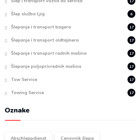
Šlep i transport vozila do servisa
17
Šlep služba Ljig
6
Šlepanje i transport bagera
17
Šlepanje i transport oldtajmera
17
Šlepanje i transport radnih mašina
17
Šlepanje poljoprivrednih mašina
17
Tow Service
17
Towing Service
17
Oznake
Abschleppdienst
Cenovnik šlepa