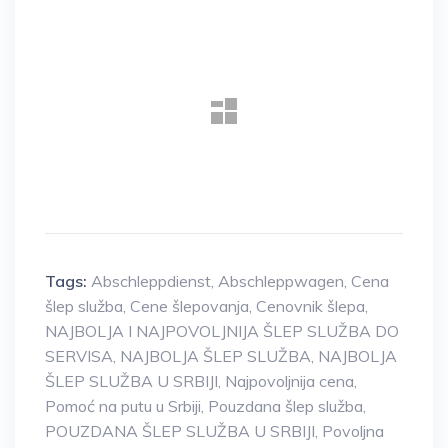
Tags:
Abschleppdienst
,
Abschleppwagen
,
Cena
šlep služba
,
Cene šlepovanja
,
Cenovnik šlepa
,
NAJBOLJA I NAJPOVOLJNIJA ŠLEP SLUŽBA DO
SERVISA
,
NAJBOLJA ŠLEP SLUŽBA
,
NAJBOLJA
ŠLEP SLUŽBA U SRBIJI
,
Najpovoljnija cena
,
Pomoć na putu u Srbiji
,
Pouzdana šlep služba
,
POUZDANA ŠLEP SLUŽBA U SRBIJI
,
Povoljna