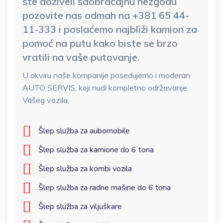
ste doživeli saobraćajnu nezgodu
pozovite nas odmah na +381 65 44-
11-333 i poslaćemo najbliži kamion za
pomoć na putu kako biste se brzo
vratili na vaše putovanje.
U okviru naše kompanije posedujemo i moderan
AUTO SERVIS, koji nudi kompletno održavanje
Vašeg vozila.
Šlep služba za aubomobile
Šlep služba za kamione do 6 tona
Šlep služba za kombi vozila
Šlep služba za radne mašine do 6 tona
Šlep služba za viljuškare