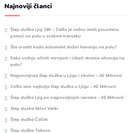
Najnoviji članci
Šlep služba Ljig 24h – Zašto je važno imati pouzdanu
pomoć na putu u svakom trenutku
Šta uraditi kada automobil doživi havariju na putu?
Kako vožnju učiniti mirnijom i izbeći stresne situacije na
putu?
Najpovoljnija šlep služba u Ljigu i okolini – AE Mitrović
Zašto smo najbolja šlep služba u Ljigu – AE Mitrović
Šlep služba Ljig po najpovoljnijim cenama – AE Mitrović
Slep sluzba Milos Veliki
Šlep služba Čačak
Šlep služba Takovo