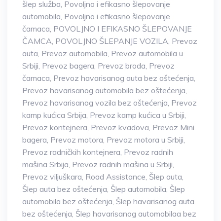
šlep služba
,
Povoljno i efikasno šlepovanje
automobila
,
Povoljno i efikasno šlepovanje
čamaca
,
POVOLJNO I EFIKASNO ŠLEPOVANJE
ČAMCA
,
POVOLJNO ŠLEPANJE VOZILA
,
Prevoz
auta
,
Prevoz automobila
,
Prevoz automobila u
Srbiji
,
Prevoz bagera
,
Prevoz broda
,
Prevoz
čamaca
,
Prevoz havarisanog auta bez oštećenja
,
Prevoz havarisanog automobila bez oštećenja
,
Prevoz havarisanog vozila bez oštećenja
,
Prevoz
kamp kućica Srbija
,
Prevoz kamp kućica u Srbiji
,
Prevoz kontejnera
,
Prevoz kvadova
,
Prevoz Mini
bagera
,
Prevoz motora
,
Prevoz motora u Srbiji
,
Prevoz radničkih kontejnera
,
Prevoz radnih
mašina Srbija
,
Prevoz radnih mašina u Srbiji
,
Prevoz viljuškara
,
Road Assistance
,
Šlep auta
,
Šlep auta bez oštećenja
,
Šlep automobila
,
Šlep
automobila bez oštećenja
,
Šlep havarisanog auta
bez oštećenja
,
Šlep havarisanog automobilaa bez