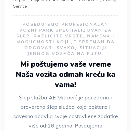
Service
POSEDUJEMO PROFESIONALAN
VOZNI PARK SPECIJALIZOVAN ZA
ŠLEP, RAZLIČITE VRSTE, NAMENA I
MOGUĆNOSTI KOJI JE SPREMAN DA
ODGOVARI SVAKOJ SITUACIJI
JEDNOG VOZAČA NA PUTU.
Mi poštujemo vaše vreme
Naša vozila odmah kreću ka
vama!
Šlep služba AE Mitrović je pouzdana i
proverena šlep služba koja pošteno i
savesno obavlja svoje postavljene zadatke
više od 16 godina. Posdujemo