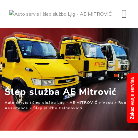
Skip
to
content
Zakazivanje servisa
Šlep služba AE Mitrović
Auto servis i šlep služba Ljig - AE MITROVIĆ
>
Vesti
>
Road
Assistance
>
Šlep služba Belanovica