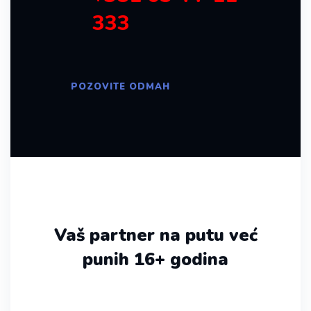
333
POZOVITE ODMAH
Vaš partner na putu već
punih 16+ godina