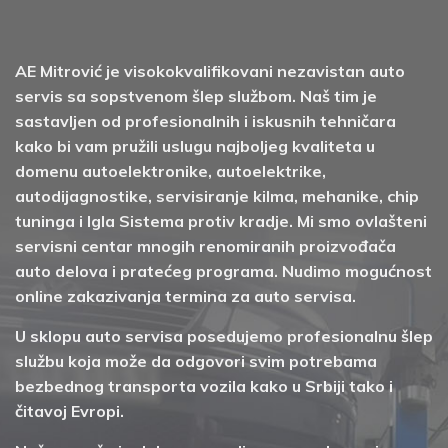
AE Mitrović je visokokvalifikovani nezavistan auto
servis sa sopstvenom šlep službom. Naš tim je
sastavljen od profesionalnih i iskusnih tehničara
kako bi vam pružili uslugu najboljeg kvaliteta u
domenu autoelektronike, autoelektrike,
autodijagnostike, servisiranje kilma, mehanike, chip
tuninga i Igla Sistema protiv kradje. Mi smo ovlašteni
servisni centar mnogih renomiranih proizvođača
auto delova i pratećeg programa. Nudimo mogućnost
online zakazivanja termina za auto servisa.
U sklopu auto servisa posedujemo profesionalnu šlep
službu koja može da odgovori svim potrebama
bezbednog transporta vozila kako u Srbiji tako i
čitavoj Evropi.