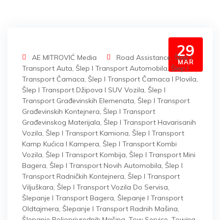
29
AE MITROVIĆ Media
Road Assistance
,
Šlep I
MAR
Transport Auta
,
Šlep I Transport Automobila
,
Šlep I
Transport Čamaca
,
Šlep I Transport Čamaca I Plovila
,
Šlep I Transport Džipova I SUV Vozila
,
Šlep I
Transport Građevinskih Elemenata
,
Šlep I Transport
Građevinskih Kontejnera
,
Šlep I Transport
Građevinskog Materijala
,
Šlep I Transport Havarisanih
Vozila
,
Šlep I Transport Kamiona
,
Šlep I Transport
Kamp Kućica I Kampera
,
Šlep I Transport Kombi
Vozila
,
Šlep I Transport Kombija
,
Šlep I Transport Mini
Bagera
,
Šlep I Transport Novih Automobila
,
Šlep I
Transport Radničkih Kontejnera
,
Šlep I Transport
Viljuškara
,
Šlep I Transport Vozila Do Servisa
,
Šlepanje I Transport Bagera
,
Šlepanje I Transport
Oldtajmera
,
Šlepanje I Transport Radnih Mašina
,
Šlepanje Poljoprivrednih Mašina
,
Tow Service
,
Towing