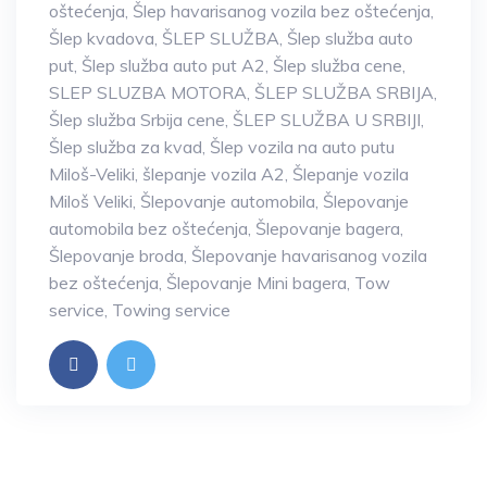
oštećenja
,
Šlep havarisanog vozila bez oštećenja
,
Šlep kvadova
,
ŠLEP SLUŽBA
,
Šlep služba auto
put
,
Šlep služba auto put A2
,
Šlep služba cene
,
SLEP SLUZBA MOTORA
,
ŠLEP SLUŽBA SRBIJA
,
Šlep služba Srbija cene
,
ŠLEP SLUŽBA U SRBIJI
,
Šlep služba za kvad
,
Šlep vozila na auto putu
Miloš-Veliki
,
šlepanje vozila A2
,
Šlepanje vozila
Miloš Veliki
,
Šlepovanje automobila
,
Šlepovanje
automobila bez oštećenja
,
Šlepovanje bagera
,
Šlepovanje broda
,
Šlepovanje havarisanog vozila
bez oštećenja
,
Šlepovanje Mini bagera
,
Tow
service
,
Towing service