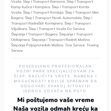
Vozila
,
Šlep I Transport Kamiona
,
Šlep I Transport
Kamp Kućica I Kampera
,
Šlep I Transport Kombi
Vozila
,
Šlep I Transport Kombija
,
Šlep I Transport Mini
Bagera
,
Šlep I Transport Novih Automobila
,
Šlep I
Transport Radničkih Kontejnera
,
Šlep I Transport
Viljuškara
,
Šlep I Transport Vozila Do Servisa
,
Šlepanje I Transport Bagera
,
Šlepanje I Transport
Oldtajmera
,
Šlepanje I Transport Radnih Mašina
,
Šlepanje Poljoprivrednih Mašina
,
Tow Service
,
Towing
Service
POSEDUJEMO PROFESIONALAN
VOZNI PARK SPECIJALIZOVAN ZA
ŠLEP, RAZLIČITE VRSTE, NAMENA I
MOGUĆNOSTI KOJI JE SPREMAN DA
ODGOVARI SVAKOJ SITUACIJI
JEDNOG VOZAČA NA PUTU.
Mi poštujemo vaše vreme
Naša vozila odmah kreću ka