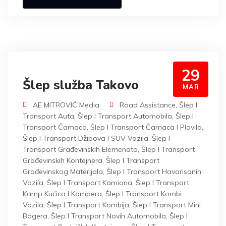
29
Šlep služba Takovo
MAR
AE MITROVIĆ Media
Road Assistance
,
Šlep I
Transport Auta
,
Šlep I Transport Automobila
,
Šlep I
Transport Čamaca
,
Šlep I Transport Čamaca I Plovila
,
Šlep I Transport Džipova I SUV Vozila
,
Šlep I
Transport Građevinskih Elemenata
,
Šlep I Transport
Građevinskih Kontejnera
,
Šlep I Transport
Građevinskog Materijala
,
Šlep I Transport Havarisanih
Vozila
,
Šlep I Transport Kamiona
,
Šlep I Transport
Kamp Kućica I Kampera
,
Šlep I Transport Kombi
Vozila
,
Šlep I Transport Kombija
,
Šlep I Transport Mini
Bagera
,
Šlep I Transport Novih Automobila
,
Šlep I