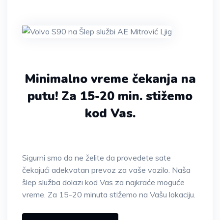
Minimalno vreme čekanja na
putu!
Za 15-20 min. stižemo
kod Vas.
Sigurni smo da ne želite da provedete sate
čekajući adekvatan prevoz za vaše vozilo. Naša
šlep služba dolazi kod Vas za najkraće moguće
vreme. Za 15-20 minuta stižemo na Vašu lokaciju.