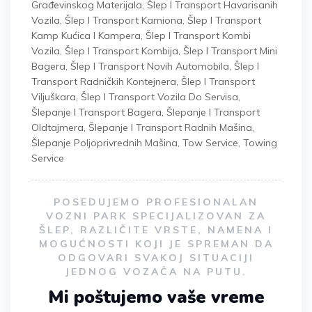
Građevinskog Materijala
,
Šlep I Transport Havarisanih
Vozila
,
Šlep I Transport Kamiona
,
Šlep I Transport
Kamp Kućica I Kampera
,
Šlep I Transport Kombi
Vozila
,
Šlep I Transport Kombija
,
Šlep I Transport Mini
Bagera
,
Šlep I Transport Novih Automobila
,
Šlep I
Transport Radničkih Kontejnera
,
Šlep I Transport
Viljuškara
,
Šlep I Transport Vozila Do Servisa
,
Šlepanje I Transport Bagera
,
Šlepanje I Transport
Oldtajmera
,
Šlepanje I Transport Radnih Mašina
,
Šlepanje Poljoprivrednih Mašina
,
Tow Service
,
Towing
Service
POSEDUJEMO PROFESIONALAN
VOZNI PARK SPECIJALIZOVAN ZA
ŠLEP, RAZLIČITE VRSTE, NAMENA I
MOGUĆNOSTI KOJI JE SPREMAN DA
ODGOVARI SVAKOJ SITUACIJI
JEDNOG VOZAČA NA PUTU.
Mi poštujemo vaše vreme