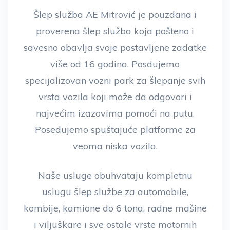
Šlep služba AE Mitrović je pouzdana i
proverena šlep služba koja pošteno i
savesno obavlja svoje postavljene zadatke
više od 16 godina. Posdujemo
specijalizovan vozni park za šlepanje svih
vrsta vozila koji može da odgovori i
najvećim izazovima pomoći na putu.
Posedujemo spuštajuće platforme za
veoma niska vozila.
Naše usluge obuhvataju kompletnu
uslugu šlep službe za automobile,
kombije, kamione do 6 tona, radne mašine
i viljuškare i sve ostale vrste motornih