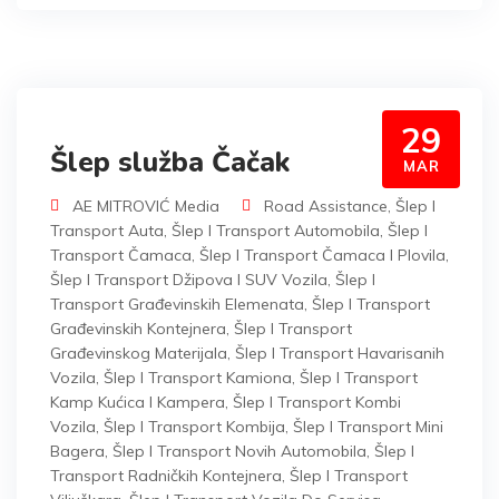
29
Šlep služba Čačak
MAR
AE MITROVIĆ Media
Road Assistance
,
Šlep I
Transport Auta
,
Šlep I Transport Automobila
,
Šlep I
Transport Čamaca
,
Šlep I Transport Čamaca I Plovila
,
Šlep I Transport Džipova I SUV Vozila
,
Šlep I
Transport Građevinskih Elemenata
,
Šlep I Transport
Građevinskih Kontejnera
,
Šlep I Transport
Građevinskog Materijala
,
Šlep I Transport Havarisanih
Vozila
,
Šlep I Transport Kamiona
,
Šlep I Transport
Kamp Kućica I Kampera
,
Šlep I Transport Kombi
Vozila
,
Šlep I Transport Kombija
,
Šlep I Transport Mini
Bagera
,
Šlep I Transport Novih Automobila
,
Šlep I
Transport Radničkih Kontejnera
,
Šlep I Transport