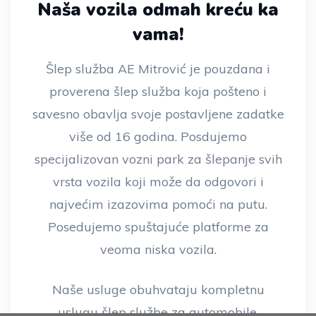
Naša vozila odmah kreću ka
vama!
Šlep služba AE Mitrović je pouzdana i
proverena šlep služba koja pošteno i
savesno obavlja svoje postavljene zadatke
više od 16 godina. Posdujemo
specijalizovan vozni park za šlepanje svih
vrsta vozila koji može da odgovori i
najvećim izazovima pomoći na putu.
Posedujemo spuštajuće platforme za
veoma niska vozila.
Naše usluge obuhvataju kompletnu
uslugu šlep službe za automobile,