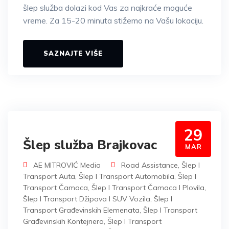
šlep služba dolazi kod Vas za najkraće moguće
vreme. Za 15-20 minuta stižemo na Vašu lokaciju.
SAZNAJTE VIŠE
29
Šlep služba Brajkovac
MAR
AE MITROVIĆ Media
Road Assistance
,
Šlep I
Transport Auta
,
Šlep I Transport Automobila
,
Šlep I
Transport Čamaca
,
Šlep I Transport Čamaca I Plovila
,
Šlep I Transport Džipova I SUV Vozila
,
Šlep I
Transport Građevinskih Elemenata
,
Šlep I Transport
Građevinskih Kontejnera
,
Šlep I Transport