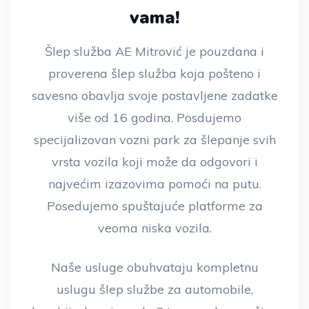
vama!
Šlep služba AE Mitrović je pouzdana i
proverena šlep služba koja pošteno i
savesno obavlja svoje postavljene zadatke
više od 16 godina. Posdujemo
specijalizovan vozni park za šlepanje svih
vrsta vozila koji može da odgovori i
najvećim izazovima pomoći na putu.
Posedujemo spuštajuće platforme za
veoma niska vozila.
Naše usluge obuhvataju kompletnu
uslugu šlep službe za automobile,