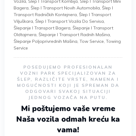
Vozila
,
Šlep I Transport Kombija
,
Šlep I Transport Mini
Bagera
,
Šlep I Transport Novih Automobila
,
Šlep I
Transport Radničkih Kontejnera
,
Šlep I Transport
Viljuškara
,
Šlep I Transport Vozila Do Servisa
,
Šlepanje I Transport Bagera
,
Šlepanje I Transport
Oldtajmera
,
Šlepanje I Transport Radnih Mašina
,
Šlepanje Poljoprivrednih Mašina
,
Tow Service
,
Towing
Service
POSEDUJEMO PROFESIONALAN
VOZNI PARK SPECIJALIZOVAN ZA
ŠLEP, RAZLIČITE VRSTE, NAMENA I
MOGUĆNOSTI KOJI JE SPREMAN DA
ODGOVARI SVAKOJ SITUACIJI
JEDNOG VOZAČA NA PUTU.
Mi poštujemo vaše vreme
Naša vozila odmah kreću ka
vama!