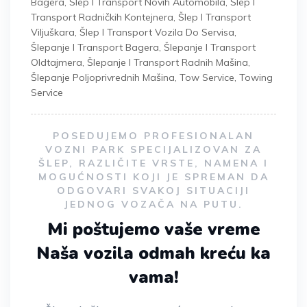
Bagera
,
Šlep I Transport Novih Automobila
,
Šlep I
Transport Radničkih Kontejnera
,
Šlep I Transport
Viljuškara
,
Šlep I Transport Vozila Do Servisa
,
Šlepanje I Transport Bagera
,
Šlepanje I Transport
Oldtajmera
,
Šlepanje I Transport Radnih Mašina
,
Šlepanje Poljoprivrednih Mašina
,
Tow Service
,
Towing
Service
POSEDUJEMO PROFESIONALAN
VOZNI PARK SPECIJALIZOVAN ZA
ŠLEP, RAZLIČITE VRSTE, NAMENA I
MOGUĆNOSTI KOJI JE SPREMAN DA
ODGOVARI SVAKOJ SITUACIJI
JEDNOG VOZAČA NA PUTU.
Mi poštujemo vaše vreme
Naša vozila odmah kreću ka
vama!