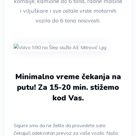
kombije, kamione do 6 tona, radne mašine
i viljuškare i sve ostale vrste motornih
vozila do 6 tona nosivosti.
Minimalno vreme čekanja na
putu!
Za 15-20 min. stižemo
kod Vas.
Sigurni smo da ne želite da provedete sate
čekajući adekvatan prevoz za vaše vozilo. Naša