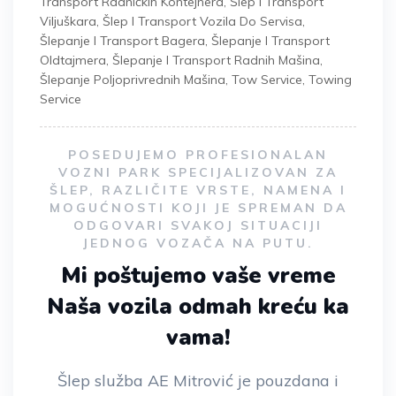
Transport Radničkih Kontejnera
,
Šlep I Transport
Viljuškara
,
Šlep I Transport Vozila Do Servisa
,
Šlepanje I Transport Bagera
,
Šlepanje I Transport
Oldtajmera
,
Šlepanje I Transport Radnih Mašina
,
Šlepanje Poljoprivrednih Mašina
,
Tow Service
,
Towing
Service
POSEDUJEMO PROFESIONALAN
VOZNI PARK SPECIJALIZOVAN ZA
ŠLEP, RAZLIČITE VRSTE, NAMENA I
MOGUĆNOSTI KOJI JE SPREMAN DA
ODGOVARI SVAKOJ SITUACIJI
JEDNOG VOZAČA NA PUTU.
Mi poštujemo vaše vreme
Naša vozila odmah kreću ka
vama!
Šlep služba AE Mitrović je pouzdana i