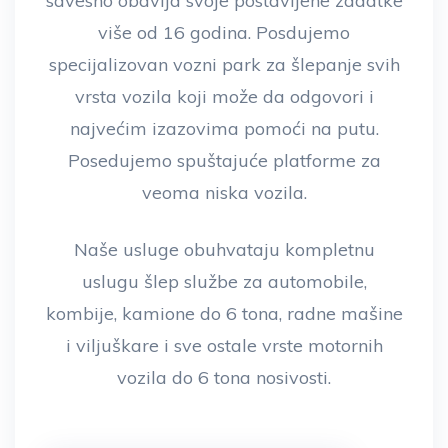
savesno obavlja svoje postavljene zadatke
više od 16 godina. Posdujemo
specijalizovan vozni park za šlepanje svih
vrsta vozila koji može da odgovori i
najvećim izazovima pomoći na putu.
Posedujemo spuštajuće platforme za
veoma niska vozila.
Naše usluge obuhvataju kompletnu
uslugu šlep službe za automobile,
kombije, kamione do 6 tona, radne mašine
i viljuškare i sve ostale vrste motornih
vozila do 6 tona nosivosti.