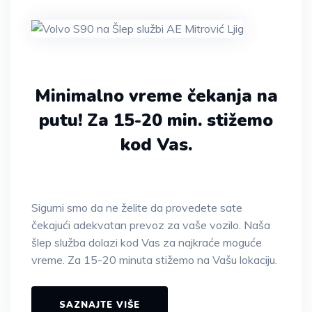
Minimalno vreme čekanja na
putu!
Za 15-20 min. stižemo
kod Vas.
Sigurni smo da ne želite da provedete sate
čekajući adekvatan prevoz za vaše vozilo. Naša
šlep služba dolazi kod Vas za najkraće moguće
vreme. Za 15-20 minuta stižemo na Vašu lokaciju.
SAZNAJTE VIŠE