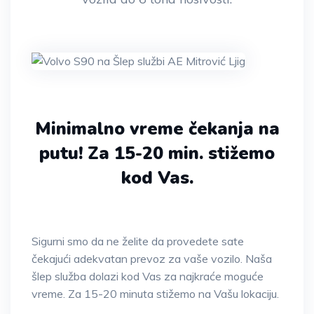
Minimalno vreme čekanja na
putu!
Za 15-20 min. stižemo
kod Vas.
Sigurni smo da ne želite da provedete sate
čekajući adekvatan prevoz za vaše vozilo. Naša
šlep služba dolazi kod Vas za najkraće moguće
vreme. Za 15-20 minuta stižemo na Vašu lokaciju.