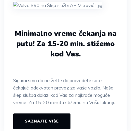
Minimalno vreme čekanja na
putu!
Za 15-20 min. stižemo
kod Vas.
Sigurni smo da ne želite da provedete sate
čekajući adekvatan prevoz za vaše vozilo. Naša
šlep služba dolazi kod Vas za najkraće moguće
vreme. Za 15-20 minuta stižemo na Vašu lokaciju.
SAZNAJTE VIŠE