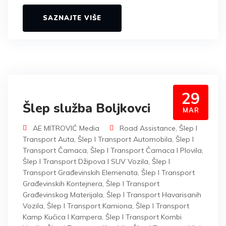
SAZNAJTE VIŠE
29
Šlep služba Boljkovci
MAR
AE MITROVIĆ Media
Road Assistance
,
Šlep I
Transport Auta
,
Šlep I Transport Automobila
,
Šlep I
Transport Čamaca
,
Šlep I Transport Čamaca I Plovila
,
Šlep I Transport Džipova I SUV Vozila
,
Šlep I
Transport Građevinskih Elemenata
,
Šlep I Transport
Građevinskih Kontejnera
,
Šlep I Transport
Građevinskog Materijala
,
Šlep I Transport Havarisanih
Vozila
,
Šlep I Transport Kamiona
,
Šlep I Transport
Kamp Kućica I Kampera
,
Šlep I Transport Kombi