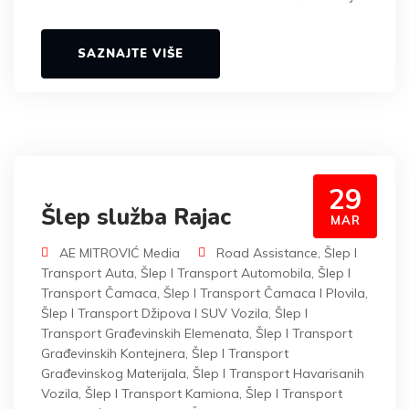
SAZNAJTE VIŠE
29
Šlep služba Rajac
MAR
AE MITROVIĆ Media
Road Assistance
,
Šlep I
Transport Auta
,
Šlep I Transport Automobila
,
Šlep I
Transport Čamaca
,
Šlep I Transport Čamaca I Plovila
,
Šlep I Transport Džipova I SUV Vozila
,
Šlep I
Transport Građevinskih Elemenata
,
Šlep I Transport
Građevinskih Kontejnera
,
Šlep I Transport
Građevinskog Materijala
,
Šlep I Transport Havarisanih
Vozila
,
Šlep I Transport Kamiona
,
Šlep I Transport