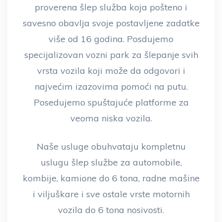
proverena šlep služba koja pošteno i
savesno obavlja svoje postavljene zadatke
više od 16 godina. Posdujemo
specijalizovan vozni park za šlepanje svih
vrsta vozila koji može da odgovori i
najvećim izazovima pomoći na putu.
Posedujemo spuštajuće platforme za
veoma niska vozila.
Naše usluge obuhvataju kompletnu
uslugu šlep službe za automobile,
kombije, kamione do 6 tona, radne mašine
i viljuškare i sve ostale vrste motornih
vozila do 6 tona nosivosti.