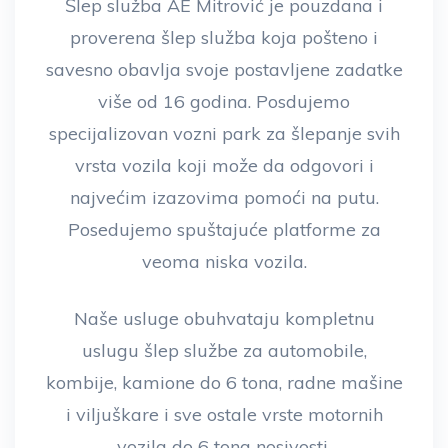
Šlep služba AE Mitrović je pouzdana i
proverena šlep služba koja pošteno i
savesno obavlja svoje postavljene zadatke
više od 16 godina. Posdujemo
specijalizovan vozni park za šlepanje svih
vrsta vozila koji može da odgovori i
najvećim izazovima pomoći na putu.
Posedujemo spuštajuće platforme za
veoma niska vozila.
Naše usluge obuhvataju kompletnu
uslugu šlep službe za automobile,
kombije, kamione do 6 tona, radne mašine
i viljuškare i sve ostale vrste motornih
vozila do 6 tona nosivosti.