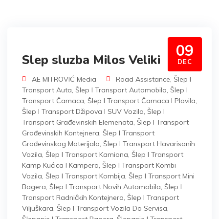
09
Slep sluzba Milos Veliki
DEC
AE MITROVIĆ Media
Road Assistance
,
Šlep I
Transport Auta
,
Šlep I Transport Automobila
,
Šlep I
Transport Čamaca
,
Šlep I Transport Čamaca I Plovila
,
Šlep I Transport Džipova I SUV Vozila
,
Šlep I
Transport Građevinskih Elemenata
,
Šlep I Transport
Građevinskih Kontejnera
,
Šlep I Transport
Građevinskog Materijala
,
Šlep I Transport Havarisanih
Vozila
,
Šlep I Transport Kamiona
,
Šlep I Transport
Kamp Kućica I Kampera
,
Šlep I Transport Kombi
Vozila
,
Šlep I Transport Kombija
,
Šlep I Transport Mini
Bagera
,
Šlep I Transport Novih Automobila
,
Šlep I
Transport Radničkih Kontejnera
,
Šlep I Transport
Viljuškara
,
Šlep I Transport Vozila Do Servisa
,