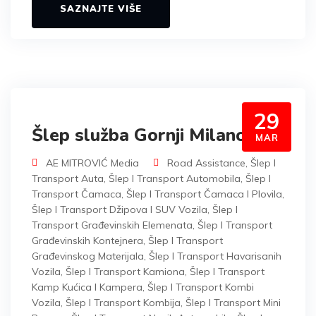
SAZNAJTE VIŠE
29
Šlep služba Gornji Milanovac
MAR
AE MITROVIĆ Media
Road Assistance
,
Šlep I
Transport Auta
,
Šlep I Transport Automobila
,
Šlep I
Transport Čamaca
,
Šlep I Transport Čamaca I Plovila
,
Šlep I Transport Džipova I SUV Vozila
,
Šlep I
Transport Građevinskih Elemenata
,
Šlep I Transport
Građevinskih Kontejnera
,
Šlep I Transport
Građevinskog Materijala
,
Šlep I Transport Havarisanih
Vozila
,
Šlep I Transport Kamiona
,
Šlep I Transport
Kamp Kućica I Kampera
,
Šlep I Transport Kombi
Vozila
,
Šlep I Transport Kombija
,
Šlep I Transport Mini