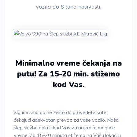
vozila do 6 tona nosivosti.
Minimalno vreme čekanja na
putu!
Za 15-20 min. stižemo
kod Vas.
Sigurni smo da ne želite da provedete sate
čekajući adekvatan prevoz za vaše vozilo. Naša
šlep služba dolazi kod Vas za najkraće moguće
vreme. Za 15-20 minuta stižemo na Vašu lokaciju.