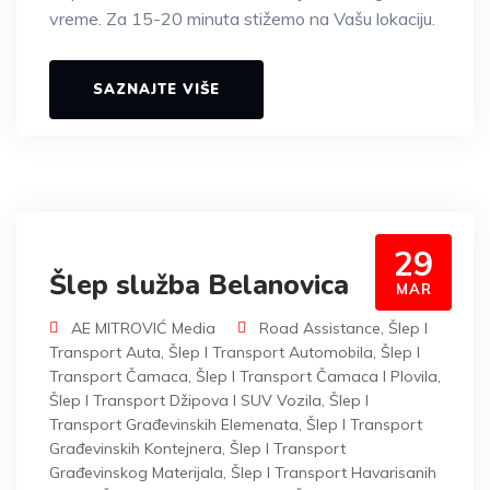
vreme. Za 15-20 minuta stižemo na Vašu lokaciju.
SAZNAJTE VIŠE
29
Šlep služba Belanovica
MAR
AE MITROVIĆ Media
Road Assistance
,
Šlep I
Transport Auta
,
Šlep I Transport Automobila
,
Šlep I
Transport Čamaca
,
Šlep I Transport Čamaca I Plovila
,
Šlep I Transport Džipova I SUV Vozila
,
Šlep I
Transport Građevinskih Elemenata
,
Šlep I Transport
Građevinskih Kontejnera
,
Šlep I Transport
Građevinskog Materijala
,
Šlep I Transport Havarisanih