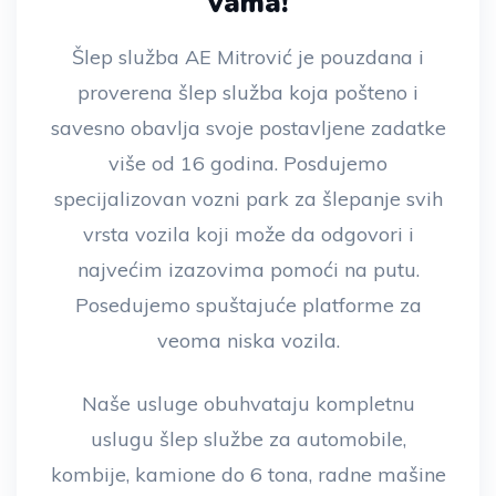
vama!
Šlep služba AE Mitrović je pouzdana i
proverena šlep služba koja pošteno i
savesno obavlja svoje postavljene zadatke
više od 16 godina. Posdujemo
specijalizovan vozni park za šlepanje svih
vrsta vozila koji može da odgovori i
najvećim izazovima pomoći na putu.
Posedujemo spuštajuće platforme za
veoma niska vozila.
Naše usluge obuhvataju kompletnu
uslugu šlep službe za automobile,
kombije, kamione do 6 tona, radne mašine