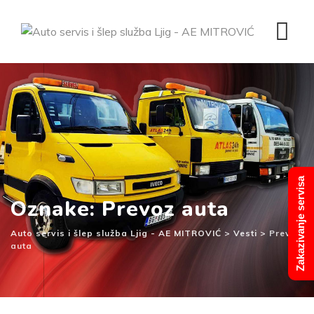
Skip
to
content
Zakazivanje servisa
Oznake: Prevoz auta
Auto servis i šlep služba Ljig - AE MITROVIĆ
>
Vesti
>
Prevoz
auta