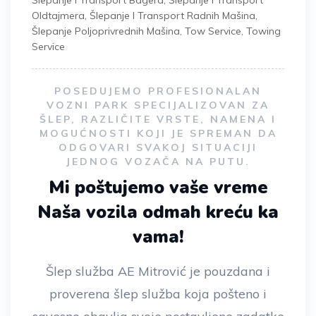
Šlepanje I Transport Bagera
,
Šlepanje I Transport
Oldtajmera
,
Šlepanje I Transport Radnih Mašina
,
Šlepanje Poljoprivrednih Mašina
,
Tow Service
,
Towing
Service
POSEDUJEMO PROFESIONALAN
VOZNI PARK SPECIJALIZOVAN ZA
ŠLEP, RAZLIČITE VRSTE, NAMENA I
MOGUĆNOSTI KOJI JE SPREMAN DA
ODGOVARI SVAKOJ SITUACIJI
JEDNOG VOZAČA NA PUTU.
Mi poštujemo vaše vreme
Naša vozila odmah kreću ka
vama!
Šlep služba AE Mitrović je pouzdana i
proverena šlep služba koja pošteno i