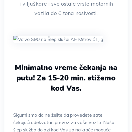
i viljuškare i sve ostale vrste motornih
vozila do 6 tona nosivosti.
Minimalno vreme čekanja na
putu!
Za 15-20 min. stižemo
kod Vas.
Sigurni smo da ne želite da provedete sate
čekajući adekvatan prevoz za vaše vozilo. Naša
šlep služba dolazi kod Vas za najkraće moguće