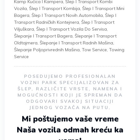
Kamp Kućica I Kampera
,
Šlep I Transport Kombi
Vozila
,
Šlep I Transport Kombija
,
Šlep I Transport Mini
Bagera
,
Šlep I Transport Novih Automobila
,
Šlep I
Transport Radničkih Kontejnera
,
Šlep I Transport
Viljuškara
,
Šlep I Transport Vozila Do Servisa
,
Šlepanje I Transport Bagera
,
Šlepanje I Transport
Oldtajmera
,
Šlepanje I Transport Radnih Mašina
,
Šlepanje Poljoprivrednih Mašina
,
Tow Service
,
Towing
Service
POSEDUJEMO PROFESIONALAN
VOZNI PARK SPECIJALIZOVAN ZA
ŠLEP, RAZLIČITE VRSTE, NAMENA I
MOGUĆNOSTI KOJI JE SPREMAN DA
ODGOVARI SVAKOJ SITUACIJI
JEDNOG VOZAČA NA PUTU.
Mi poštujemo vaše vreme
Naša vozila odmah kreću ka