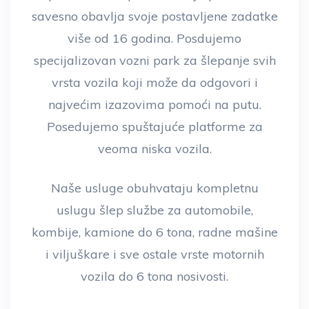
savesno obavlja svoje postavljene zadatke
više od 16 godina. Posdujemo
specijalizovan vozni park za šlepanje svih
vrsta vozila koji može da odgovori i
najvećim izazovima pomoći na putu.
Posedujemo spuštajuće platforme za
veoma niska vozila.
Naše usluge obuhvataju kompletnu
uslugu šlep službe za automobile,
kombije, kamione do 6 tona, radne mašine
i viljuškare i sve ostale vrste motornih
vozila do 6 tona nosivosti.