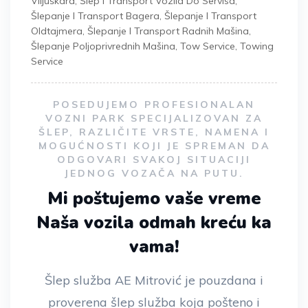
Viljuškara
,
Šlep I Transport Vozila Do Servisa
,
Šlepanje I Transport Bagera
,
Šlepanje I Transport
Oldtajmera
,
Šlepanje I Transport Radnih Mašina
,
Šlepanje Poljoprivrednih Mašina
,
Tow Service
,
Towing
Service
POSEDUJEMO PROFESIONALAN
VOZNI PARK SPECIJALIZOVAN ZA
ŠLEP, RAZLIČITE VRSTE, NAMENA I
MOGUĆNOSTI KOJI JE SPREMAN DA
ODGOVARI SVAKOJ SITUACIJI
JEDNOG VOZAČA NA PUTU.
Mi poštujemo vaše vreme
Naša vozila odmah kreću ka
vama!
Šlep služba AE Mitrović je pouzdana i
proverena šlep služba koja pošteno i