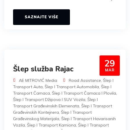
SAZNAJTE VIŠE
29
Šlep služba Rajac
MAR
AE MITROVIĆ Media
Road Assistance
,
Šlep I
Transport Auta
,
Šlep I Transport Automobila
,
Šlep I
Transport Čamaca
,
Šlep I Transport Čamaca I Plovila
,
Šlep I Transport Džipova I SUV Vozila
,
Šlep I
Transport Građevinskih Elemenata
,
Šlep I Transport
Građevinskih Kontejnera
,
Šlep I Transport
Građevinskog Materijala
,
Šlep I Transport Havarisanih
Vozila
,
Šlep I Transport Kamiona
,
Šlep I Transport