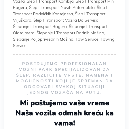
Vozila
,
Šlep I Transport Kombija
,
Šlep I Transport Mini
Bagera
,
Šlep I Transport Novih Automobila
,
Šlep I
Transport Radničkih Kontejnera
,
Šlep I Transport
Viljuškara
,
Šlep I Transport Vozila Do Servisa
,
Šlepanje I Transport Bagera
,
Šlepanje I Transport
Oldtajmera
,
Šlepanje I Transport Radnih Mašina
,
Šlepanje Poljoprivrednih Mašina
,
Tow Service
,
Towing
Service
POSEDUJEMO PROFESIONALAN
VOZNI PARK SPECIJALIZOVAN ZA
ŠLEP, RAZLIČITE VRSTE, NAMENA I
MOGUĆNOSTI KOJI JE SPREMAN DA
ODGOVARI SVAKOJ SITUACIJI
JEDNOG VOZAČA NA PUTU.
Mi poštujemo vaše vreme
Naša vozila odmah kreću ka
vama!