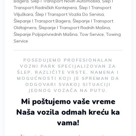
Bagera
,
Šlep I Transport Novih Automobila
,
Šlep I
Transport Radničkih Kontejnera
,
Šlep I Transport
Viljuškara
,
Šlep I Transport Vozila Do Servisa
,
Šlepanje I Transport Bagera
,
Šlepanje I Transport
Oldtajmera
,
Šlepanje I Transport Radnih Mašina
,
Šlepanje Poljoprivrednih Mašina
,
Tow Service
,
Towing
Service
POSEDUJEMO PROFESIONALAN
VOZNI PARK SPECIJALIZOVAN ZA
ŠLEP, RAZLIČITE VRSTE, NAMENA I
MOGUĆNOSTI KOJI JE SPREMAN DA
ODGOVARI SVAKOJ SITUACIJI
JEDNOG VOZAČA NA PUTU.
Mi poštujemo vaše vreme
Naša vozila odmah kreću ka
vama!