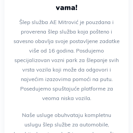
vama!
Šlep služba AE Mitrović je pouzdana i
proverena šlep služba koja pošteno i
savesno obavlja svoje postavljene zadatke
više od 16 godina. Posdujemo
specijalizovan vozni park za šlepanje svih
vrsta vozila koji može da odgovori i
najvećim izazovima pomoći na putu.
Posedujemo spuštajuće platforme za
veoma niska vozila.
Naše usluge obuhvataju kompletnu
uslugu šlep službe za automobile,