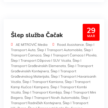
29
Šlep služba Čačak
MAR
AE MITROVIĆ Media
Road Assistance
,
Šlep I
Transport Auta
,
Šlep I Transport Automobila
,
Šlep I
Transport Čamaca
,
Šlep I Transport Čamaca I Plovila
,
Šlep I Transport Džipova I SUV Vozila
,
Šlep I
Transport Građevinskih Elemenata
,
Šlep I Transport
Građevinskih Kontejnera
,
Šlep I Transport
Građevinskog Materijala
,
Šlep I Transport Havarisanih
Vozila
,
Šlep I Transport Kamiona
,
Šlep I Transport
Kamp Kućica I Kampera
,
Šlep I Transport Kombi
Vozila
,
Šlep I Transport Kombija
,
Šlep I Transport Mini
Bagera
,
Šlep I Transport Novih Automobila
,
Šlep I
Transport Radničkih Kontejnera
,
Šlep I Transport