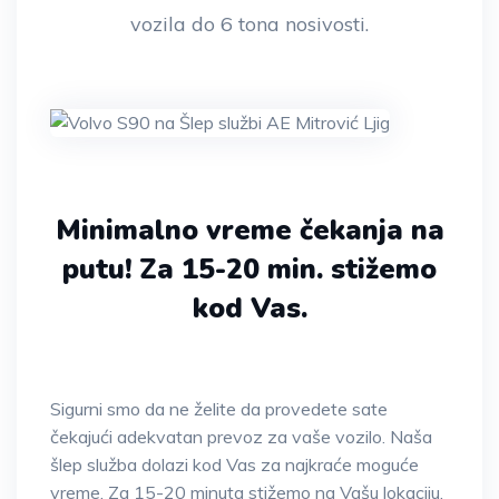
vozila do 6 tona nosivosti.
Minimalno vreme čekanja na
putu!
Za 15-20 min. stižemo
kod Vas.
Sigurni smo da ne želite da provedete sate
čekajući adekvatan prevoz za vaše vozilo. Naša
šlep služba dolazi kod Vas za najkraće moguće
vreme. Za 15-20 minuta stižemo na Vašu lokaciju.