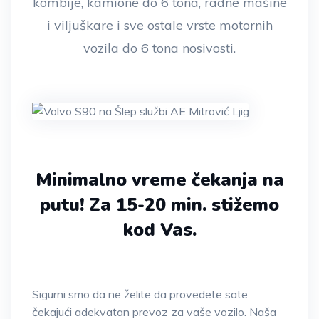
kombije, kamione do 6 tona, radne mašine
i viljuškare i sve ostale vrste motornih
vozila do 6 tona nosivosti.
Minimalno vreme čekanja na
putu!
Za 15-20 min. stižemo
kod Vas.
Sigurni smo da ne želite da provedete sate
čekajući adekvatan prevoz za vaše vozilo. Naša