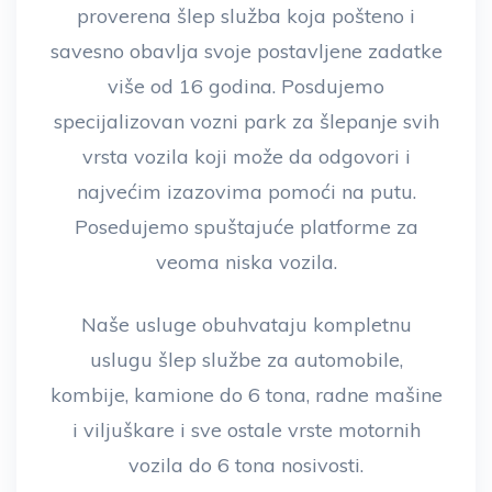
proverena šlep služba koja pošteno i
savesno obavlja svoje postavljene zadatke
više od 16 godina. Posdujemo
specijalizovan vozni park za šlepanje svih
vrsta vozila koji može da odgovori i
najvećim izazovima pomoći na putu.
Posedujemo spuštajuće platforme za
veoma niska vozila.
Naše usluge obuhvataju kompletnu
uslugu šlep službe za automobile,
kombije, kamione do 6 tona, radne mašine
i viljuškare i sve ostale vrste motornih
vozila do 6 tona nosivosti.