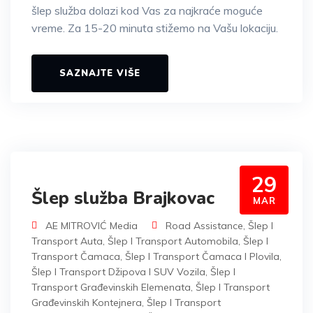
šlep služba dolazi kod Vas za najkraće moguće
vreme. Za 15-20 minuta stižemo na Vašu lokaciju.
SAZNAJTE VIŠE
29
Šlep služba Brajkovac
MAR
AE MITROVIĆ Media
Road Assistance
,
Šlep I
Transport Auta
,
Šlep I Transport Automobila
,
Šlep I
Transport Čamaca
,
Šlep I Transport Čamaca I Plovila
,
Šlep I Transport Džipova I SUV Vozila
,
Šlep I
Transport Građevinskih Elemenata
,
Šlep I Transport
Građevinskih Kontejnera
,
Šlep I Transport