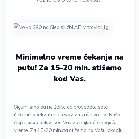
Minimalno vreme čekanja na
putu!
Za 15-20 min. stižemo
kod Vas.
Sigurni smo da ne želite da provedete sate
čekajući adekvatan prevoz za vaše vozilo. Naša
šlep služba dolazi kod Vas za najkraće moguće
vreme. Za 15-20 minuta stižemo na Vašu lokaciju.