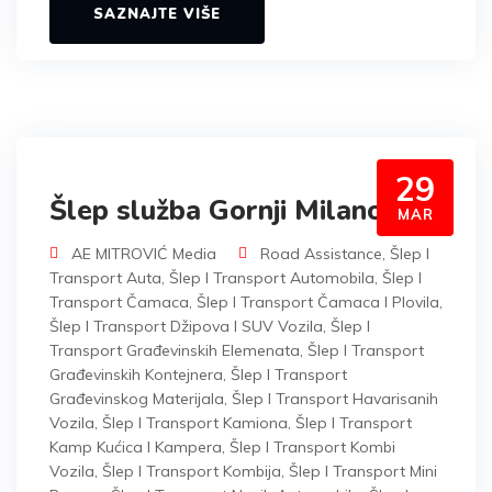
SAZNAJTE VIŠE
29
Šlep služba Gornji Milanovac
MAR
AE MITROVIĆ Media
Road Assistance
,
Šlep I
Transport Auta
,
Šlep I Transport Automobila
,
Šlep I
Transport Čamaca
,
Šlep I Transport Čamaca I Plovila
,
Šlep I Transport Džipova I SUV Vozila
,
Šlep I
Transport Građevinskih Elemenata
,
Šlep I Transport
Građevinskih Kontejnera
,
Šlep I Transport
Građevinskog Materijala
,
Šlep I Transport Havarisanih
Vozila
,
Šlep I Transport Kamiona
,
Šlep I Transport
Kamp Kućica I Kampera
,
Šlep I Transport Kombi
Vozila
,
Šlep I Transport Kombija
,
Šlep I Transport Mini