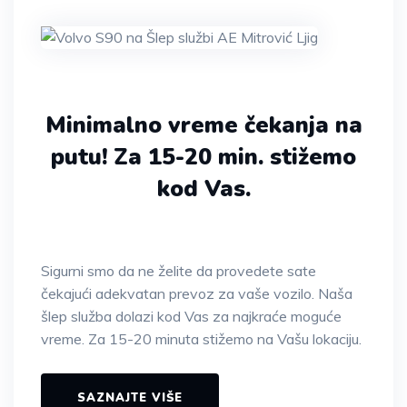
Minimalno vreme čekanja na
putu!
Za 15-20 min. stižemo
kod Vas.
Sigurni smo da ne želite da provedete sate
čekajući adekvatan prevoz za vaše vozilo. Naša
šlep služba dolazi kod Vas za najkraće moguće
vreme. Za 15-20 minuta stižemo na Vašu lokaciju.
SAZNAJTE VIŠE