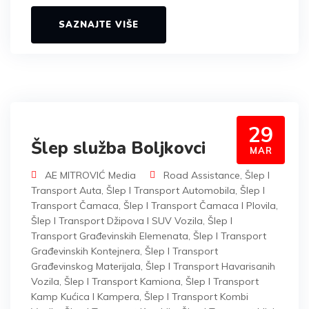
SAZNAJTE VIŠE
29
Šlep služba Boljkovci
MAR
AE MITROVIĆ Media
Road Assistance
,
Šlep I
Transport Auta
,
Šlep I Transport Automobila
,
Šlep I
Transport Čamaca
,
Šlep I Transport Čamaca I Plovila
,
Šlep I Transport Džipova I SUV Vozila
,
Šlep I
Transport Građevinskih Elemenata
,
Šlep I Transport
Građevinskih Kontejnera
,
Šlep I Transport
Građevinskog Materijala
,
Šlep I Transport Havarisanih
Vozila
,
Šlep I Transport Kamiona
,
Šlep I Transport
Kamp Kućica I Kampera
,
Šlep I Transport Kombi