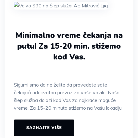
Minimalno vreme čekanja na
putu!
Za 15-20 min. stižemo
kod Vas.
Sigurni smo da ne želite da provedete sate
čekajući adekvatan prevoz za vaše vozilo. Naša
šlep služba dolazi kod Vas za najkraće moguće
vreme. Za 15-20 minuta stižemo na Vašu lokaciju.
SAZNAJTE VIŠE