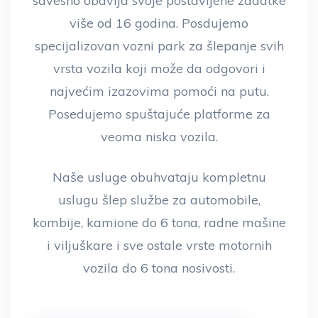
savesno obavlja svoje postavljene zadatke
više od 16 godina. Posdujemo
specijalizovan vozni park za šlepanje svih
vrsta vozila koji može da odgovori i
najvećim izazovima pomoći na putu.
Posedujemo spuštajuće platforme za
veoma niska vozila.
Naše usluge obuhvataju kompletnu
uslugu šlep službe za automobile,
kombije, kamione do 6 tona, radne mašine
i viljuškare i sve ostale vrste motornih
vozila do 6 tona nosivosti.