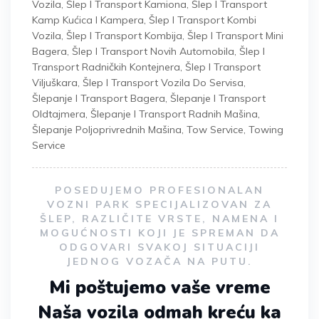
Vozila
,
Šlep I Transport Kamiona
,
Šlep I Transport
Kamp Kućica I Kampera
,
Šlep I Transport Kombi
Vozila
,
Šlep I Transport Kombija
,
Šlep I Transport Mini
Bagera
,
Šlep I Transport Novih Automobila
,
Šlep I
Transport Radničkih Kontejnera
,
Šlep I Transport
Viljuškara
,
Šlep I Transport Vozila Do Servisa
,
Šlepanje I Transport Bagera
,
Šlepanje I Transport
Oldtajmera
,
Šlepanje I Transport Radnih Mašina
,
Šlepanje Poljoprivrednih Mašina
,
Tow Service
,
Towing
Service
POSEDUJEMO PROFESIONALAN
VOZNI PARK SPECIJALIZOVAN ZA
ŠLEP, RAZLIČITE VRSTE, NAMENA I
MOGUĆNOSTI KOJI JE SPREMAN DA
ODGOVARI SVAKOJ SITUACIJI
JEDNOG VOZAČA NA PUTU.
Mi poštujemo vaše vreme
Naša vozila odmah kreću ka