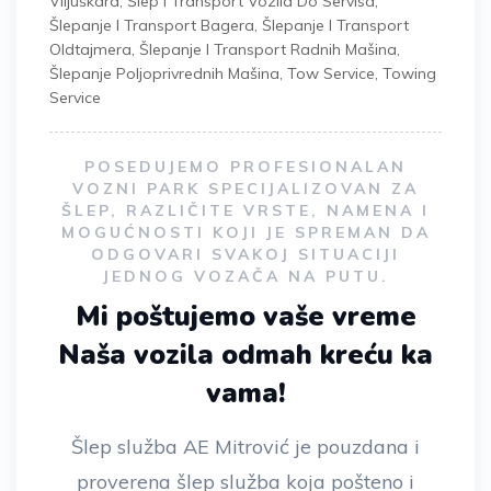
Viljuškara
,
Šlep I Transport Vozila Do Servisa
,
Šlepanje I Transport Bagera
,
Šlepanje I Transport
Oldtajmera
,
Šlepanje I Transport Radnih Mašina
,
Šlepanje Poljoprivrednih Mašina
,
Tow Service
,
Towing
Service
POSEDUJEMO PROFESIONALAN
VOZNI PARK SPECIJALIZOVAN ZA
ŠLEP, RAZLIČITE VRSTE, NAMENA I
MOGUĆNOSTI KOJI JE SPREMAN DA
ODGOVARI SVAKOJ SITUACIJI
JEDNOG VOZAČA NA PUTU.
Mi poštujemo vaše vreme
Naša vozila odmah kreću ka
vama!
Šlep služba AE Mitrović je pouzdana i
proverena šlep služba koja pošteno i