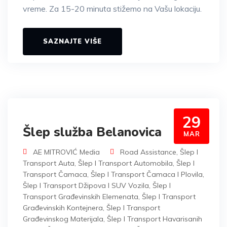
vreme. Za 15-20 minuta stižemo na Vašu lokaciju.
SAZNAJTE VIŠE
29
Šlep služba Belanovica
MAR
AE MITROVIĆ Media
Road Assistance
,
Šlep I
Transport Auta
,
Šlep I Transport Automobila
,
Šlep I
Transport Čamaca
,
Šlep I Transport Čamaca I Plovila
,
Šlep I Transport Džipova I SUV Vozila
,
Šlep I
Transport Građevinskih Elemenata
,
Šlep I Transport
Građevinskih Kontejnera
,
Šlep I Transport
Građevinskog Materijala
,
Šlep I Transport Havarisanih