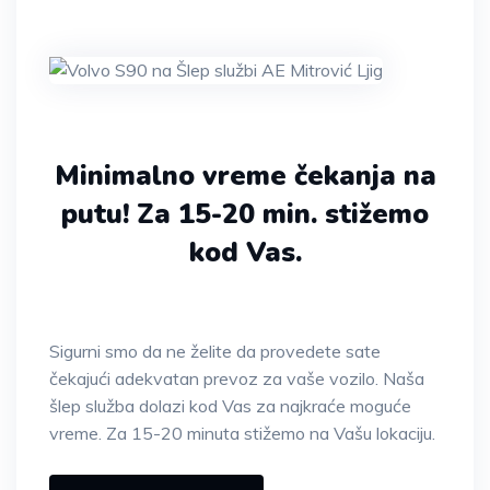
Minimalno vreme čekanja na
putu!
Za 15-20 min. stižemo
kod Vas.
Sigurni smo da ne želite da provedete sate
čekajući adekvatan prevoz za vaše vozilo. Naša
šlep služba dolazi kod Vas za najkraće moguće
vreme. Za 15-20 minuta stižemo na Vašu lokaciju.