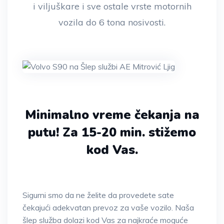
i viljuškare i sve ostale vrste motornih
vozila do 6 tona nosivosti.
Minimalno vreme čekanja na
putu!
Za 15-20 min. stižemo
kod Vas.
Sigurni smo da ne želite da provedete sate
čekajući adekvatan prevoz za vaše vozilo. Naša
šlep služba dolazi kod Vas za najkraće moguće