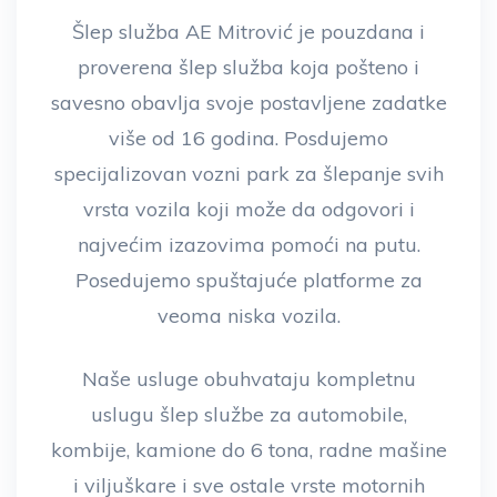
Šlep služba AE Mitrović je pouzdana i
proverena šlep služba koja pošteno i
savesno obavlja svoje postavljene zadatke
više od 16 godina. Posdujemo
specijalizovan vozni park za šlepanje svih
vrsta vozila koji može da odgovori i
najvećim izazovima pomoći na putu.
Posedujemo spuštajuće platforme za
veoma niska vozila.
Naše usluge obuhvataju kompletnu
uslugu šlep službe za automobile,
kombije, kamione do 6 tona, radne mašine
i viljuškare i sve ostale vrste motornih