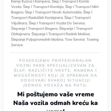
Kamp Kućica I Kampera
,
Šlep I Transport Kombi
Vozila
,
Šlep I Transport Kombija
,
Šlep I Transport Mini
Bagera
,
Šlep I Transport Novih Automobila
,
Šlep I
Transport Radničkih Kontejnera
,
Šlep I Transport
Viljuškara
,
Šlep I Transport Vozila Do Servisa
,
Šlepanje I Transport Bagera
,
Šlepanje I Transport
Oldtajmera
,
Šlepanje I Transport Radnih Mašina
,
Šlepanje Poljoprivrednih Mašina
,
Tow Service
,
Towing
Service
POSEDUJEMO PROFESIONALAN
VOZNI PARK SPECIJALIZOVAN ZA
ŠLEP, RAZLIČITE VRSTE, NAMENA I
MOGUĆNOSTI KOJI JE SPREMAN DA
ODGOVARI SVAKOJ SITUACIJI
JEDNOG VOZAČA NA PUTU.
Mi poštujemo vaše vreme
Naša vozila odmah kreću ka