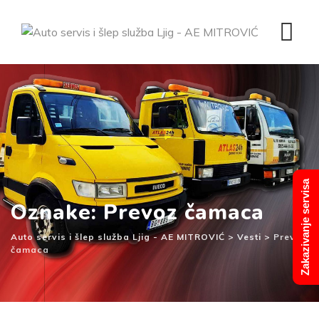
Skip
to
content
Zakazivanje servisa
Oznake: Prevoz čamaca
Auto servis i šlep služba Ljig - AE MITROVIĆ
>
Vesti
>
Prevoz
čamaca