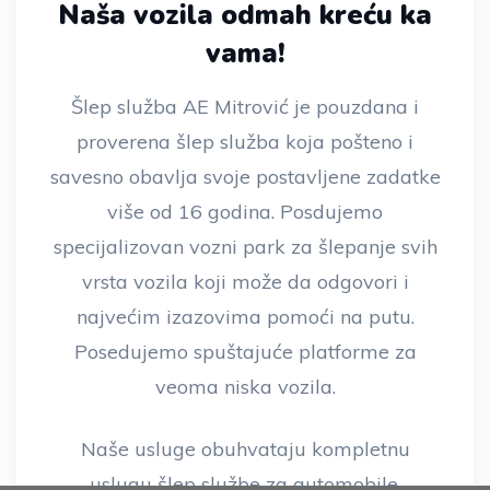
Naša vozila odmah kreću ka
vama!
Šlep služba AE Mitrović je pouzdana i
proverena šlep služba koja pošteno i
savesno obavlja svoje postavljene zadatke
više od 16 godina. Posdujemo
specijalizovan vozni park za šlepanje svih
vrsta vozila koji može da odgovori i
najvećim izazovima pomoći na putu.
Posedujemo spuštajuće platforme za
veoma niska vozila.
Naše usluge obuhvataju kompletnu
uslugu šlep službe za automobile,