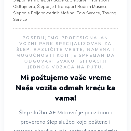
Šlepanje I Transport Bagera
,
Šlepanje I Transport
Oldtajmera
,
Šlepanje I Transport Radnih Mašina
,
Šlepanje Poljoprivrednih Mašina
,
Tow Service
,
Towing
Service
POSEDUJEMO PROFESIONALAN
VOZNI PARK SPECIJALIZOVAN ZA
ŠLEP, RAZLIČITE VRSTE, NAMENA I
MOGUĆNOSTI KOJI JE SPREMAN DA
ODGOVARI SVAKOJ SITUACIJI
JEDNOG VOZAČA NA PUTU.
Mi poštujemo vaše vreme
Naša vozila odmah kreću ka
vama!
Šlep služba AE Mitrović je pouzdana i
proverena šlep služba koja pošteno i