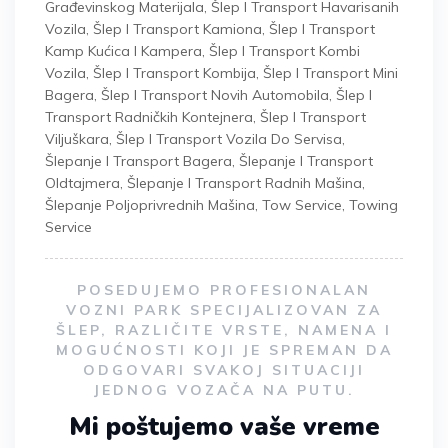
Građevinskog Materijala
,
Šlep I Transport Havarisanih
Vozila
,
Šlep I Transport Kamiona
,
Šlep I Transport
Kamp Kućica I Kampera
,
Šlep I Transport Kombi
Vozila
,
Šlep I Transport Kombija
,
Šlep I Transport Mini
Bagera
,
Šlep I Transport Novih Automobila
,
Šlep I
Transport Radničkih Kontejnera
,
Šlep I Transport
Viljuškara
,
Šlep I Transport Vozila Do Servisa
,
Šlepanje I Transport Bagera
,
Šlepanje I Transport
Oldtajmera
,
Šlepanje I Transport Radnih Mašina
,
Šlepanje Poljoprivrednih Mašina
,
Tow Service
,
Towing
Service
POSEDUJEMO PROFESIONALAN
VOZNI PARK SPECIJALIZOVAN ZA
ŠLEP, RAZLIČITE VRSTE, NAMENA I
MOGUĆNOSTI KOJI JE SPREMAN DA
ODGOVARI SVAKOJ SITUACIJI
JEDNOG VOZAČA NA PUTU.
Mi poštujemo vaše vreme