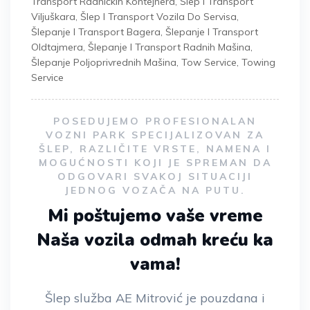
Transport Radničkih Kontejnera
,
Šlep I Transport
Viljuškara
,
Šlep I Transport Vozila Do Servisa
,
Šlepanje I Transport Bagera
,
Šlepanje I Transport
Oldtajmera
,
Šlepanje I Transport Radnih Mašina
,
Šlepanje Poljoprivrednih Mašina
,
Tow Service
,
Towing
Service
POSEDUJEMO PROFESIONALAN
VOZNI PARK SPECIJALIZOVAN ZA
ŠLEP, RAZLIČITE VRSTE, NAMENA I
MOGUĆNOSTI KOJI JE SPREMAN DA
ODGOVARI SVAKOJ SITUACIJI
JEDNOG VOZAČA NA PUTU.
Mi poštujemo vaše vreme
Naša vozila odmah kreću ka
vama!
Šlep služba AE Mitrović je pouzdana i