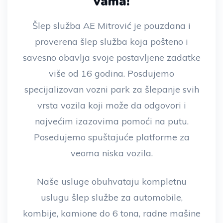
vama!
Šlep služba AE Mitrović je pouzdana i
proverena šlep služba koja pošteno i
savesno obavlja svoje postavljene zadatke
više od 16 godina. Posdujemo
specijalizovan vozni park za šlepanje svih
vrsta vozila koji može da odgovori i
najvećim izazovima pomoći na putu.
Posedujemo spuštajuće platforme za
veoma niska vozila.
Naše usluge obuhvataju kompletnu
uslugu šlep službe za automobile,
kombije, kamione do 6 tona, radne mašine