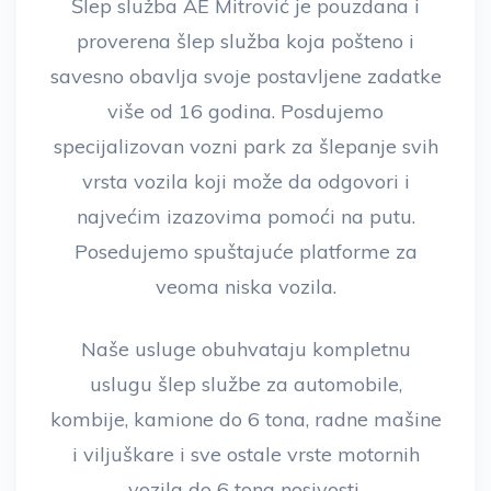
Šlep služba AE Mitrović je pouzdana i
proverena šlep služba koja pošteno i
savesno obavlja svoje postavljene zadatke
više od 16 godina. Posdujemo
specijalizovan vozni park za šlepanje svih
vrsta vozila koji može da odgovori i
najvećim izazovima pomoći na putu.
Posedujemo spuštajuće platforme za
veoma niska vozila.
Naše usluge obuhvataju kompletnu
uslugu šlep službe za automobile,
kombije, kamione do 6 tona, radne mašine
i viljuškare i sve ostale vrste motornih
vozila do 6 tona nosivosti.