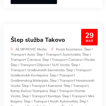
29
Šlep služba Takovo
MAR
AE MITROVIĆ Media
Road Assistance
,
Šlep I
Transport Auta
,
Šlep I Transport Automobila
,
Šlep I
Transport Čamaca
,
Šlep I Transport Čamaca I Plovila
,
Šlep I Transport Džipova I SUV Vozila
,
Šlep I
Transport Građevinskih Elemenata
,
Šlep I Transport
Građevinskih Kontejnera
,
Šlep I Transport
Građevinskog Materijala
,
Šlep I Transport Havarisanih
Vozila
,
Šlep I Transport Kamiona
,
Šlep I Transport
Kamp Kućica I Kampera
,
Šlep I Transport Kombi
Vozila
,
Šlep I Transport Kombija
,
Šlep I Transport Mini
Bagera
,
Šlep I Transport Novih Automobila
,
Šlep I