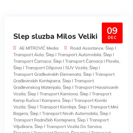
09
Slep sluzba Milos Veliki
DEC
AE MITROVIĆ Media
Road Assistance
,
Šlep I
Transport Auta
,
Šlep I Transport Automobila
,
Šlep I
Transport Čamaca
,
Šlep I Transport Čamaca I Plovila
,
Šlep I Transport Džipova I SUV Vozila
,
Šlep I
Transport Građevinskih Elemenata
,
Šlep I Transport
Građevinskih Kontejnera
,
Šlep I Transport
Građevinskog Materijala
,
Šlep I Transport Havarisanih
Vozila
,
Šlep I Transport Kamiona
,
Šlep I Transport
Kamp Kućica I Kampera
,
Šlep I Transport Kombi
Vozila
,
Šlep I Transport Kombija
,
Šlep I Transport Mini
Bagera
,
Šlep I Transport Novih Automobila
,
Šlep I
Transport Radničkih Kontejnera
,
Šlep I Transport
Viljuškara
,
Šlep I Transport Vozila Do Servisa
,