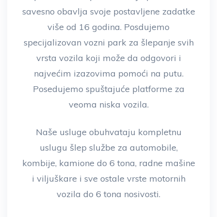
savesno obavlja svoje postavljene zadatke
više od 16 godina. Posdujemo
specijalizovan vozni park za šlepanje svih
vrsta vozila koji može da odgovori i
najvećim izazovima pomoći na putu.
Posedujemo spuštajuće platforme za
veoma niska vozila.
Naše usluge obuhvataju kompletnu
uslugu šlep službe za automobile,
kombije, kamione do 6 tona, radne mašine
i viljuškare i sve ostale vrste motornih
vozila do 6 tona nosivosti.